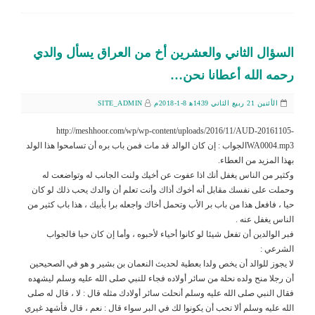
السؤال الثاني والعشرين أخ من العراق يسأل والدي
رحمه الله أعطانا نحن…
الأثنين 21 ربيع الثاني 1439ﻫ 8-1-2018م
SITE_ADMIN
http://meshhoor.com/wp/wp-content/uploads/2016/11/AUD-20161105-
WA0004.mp3الجواب : إن كان الوالد قد مات فمن باب بره أن تسامحوا هذا الولد
بهذا المزيد من العطاء.
وكثير من الناس يغفل أنك اذا عفوت عن أخيك ولنت الجانب له وتواضعت له
وحملت على نفسك مقابل أنه أخوك أذاك وأنت تعلم أن والدك يحب ذلك لو كان
حيا ، فافعل هذا من باب بر الأب وتحمل أخاك واجعله برا بأبيك ، هذا باب كثير من
الناس يغفل عنه .
فبر الوالدين أن تفعل شيئا لو كانوا أحياء لأحبوه ، وأما إن كان حيا فالجواب
الشرعي :
لا يجوز للوالد أن يخص ولدا بعطية لحديث النعمان بن بشير و هو في الصحيحين
أن رجلا منح ولده نحلة من سائر أولاده فجاء للنبي صلى الله عليه وسلم ليشهده
فقال النبي صلى الله عليه وسلم أنحلت سائر أولادك مثله قال : لا ، قال له صلى
الله عليه وسلم ألا تحب أن يكونوا لك في البر سواء قال : نعم ، قال فأشهد غيري