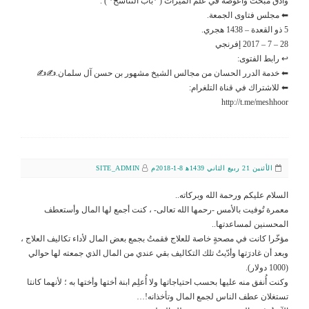
وأدق مبحث وأعوصه في علم الميراث ( *باب التناسخ* ) .
⬅ مجلس فتاوى الجمعة.
5 ذو القعدة – 1438 هجري.
28 – 7 – 2017 إفرنجي
↩ رابط الفتوى:
⬅ خدمة الدرر الحسان من مجالس الشيخ مشهور بن حسن آل سلمان.✍✍
⬅ للاشتراك في قناة التلغرام:
http://t.me/meshhoor
الأثنين 21 ربيع الثاني 1439ﻫ 8-1-2018م
SITE_ADMIN
السلام عليكم ورحمة الله وبركاته..
معمرة تُوفيت بالأمس -رحمها الله تعالى- ، كنت أجمع لها المال وأستعطف
المحسنين لمساعدتها..
مؤخّرا كانت في مصحةٍ خاصة للعلاج فقمتُ بجمع بعض المال لأداء تكاليف العلاج ،
وبعد أن غادرَتها وأدّيتُ تلك التكاليف بقي عندي من المال الذي جمعته لها حوالي
(1000 دولار).
وكنت أُنفق منه عليها بحسب احتياجاتها ولا أُعلِم ابنة أختها وأختها به ؛ لأنهما كانتا
تستغلان عطف الناس لجمع المال وتأخذانه!…