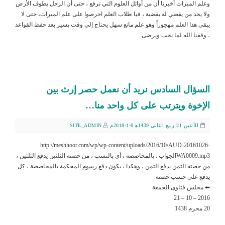
وعلم الميراث أخبرنا أن من أوائل العلوم التي ترفع ، حتى أن الرجل يطوف الأرض
ولا يجد من يقضي له بقضية ، فيا طلاب العلم احرصوا على علم الميراث، حتى لا
يبقى هذا العلم مهجوراً وهو علم مانع سهل يحتاج إلى وقت يسير بعد حفظ القواعد
، وفقنا الله لما يحب ويرضى.
السؤال السادس نريد أن نعمل حصر إرث بين
الإخوة ويترتب على كل واحد منا…
الأثنين 21 ربيع الثاني 1439ﻫ 8-1-2018م
SITE_ADMIN
http://meshhoor.com/wp/wp-content/uploads/2016/10/AUD-20161026-
WA0009.mp3الجواب : بالمحاصصة ، أي بالنسب ، من حصته الثلثين يدفع الثلثين ،
من حصته الثمن يدفع الثمن ، وهكذا ، يكون دفع رسوم المحكمة بالمحاصصة ، كل
يدفع على حسب حصته.
⬅ مجلس فتاوى الجمعة
2016 – 10 – 21
20 محرم 1438