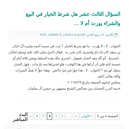
السؤال الثالث عشر هل شرط الخيار في البيع
والشراء يورث أم لا …
الأثنين 21 ربيع الثاني 1439ﻫ 8-1-2018م
SITE_ADMIN
الجواب : لا ، لا يوّرث ، ما هو شرط الخيار ؟ ثبت في مسند أحمد وغيره أنّ حبّان
بن منقذ كان إذا باع واشترى كان يغرر به ، فقال النبيّ صلى الله عليه وسلم لحبّان
: اشترط ، أي أنّه معه الخيار فيقول : اشتري منّك هذه السلعة ومعي ثلاثة أيام أو
خمسة أيام فليَ أن أردّها في هذا الوقت، فلو اشتراها منه ثمّ مات ، فهل الخيار
ينتقل لورثتهِ ؟ الجواب : لا ، هذا حقّ شرعيّ خالص ، وهذا حقٌّ لا يقبلُ الميراث
والله تعالى أعلم .
مجلس فتاوى الجمعة بتاريخ ٢٠١٦/٤/٢٩
خدمة الدرر الحسان من مجالس الشيخ مشهور بن حسن آل سلمان
البث
الصفحة 4 من 6
« الأولى
«
...
2
3
4
5
6
»
المباشر