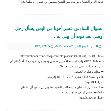
خدمة الدرر الحسان من مجالس الشيخ مشهور بن حسن آل سلمان✍?
السؤال السادس عشر أخونا من اليمن يسأل رجل
أوصى بعد موته أن يبنى له…
الأثنين 21 ربيع الثاني 1439ﻫ 8-1-2018م
SITE_ADMIN
http://meshhoor.com/wp/wp-content/uploads/2017/08/AUD-20170824-
WA0026.mp3الجواب: لو جمع الأمرين فحسن وخير وان لم يجمع انا أحبُّ اليّ أن
يبنى مسجدا ؛أن يبنى مسجدا مستقلا .
⬅ مجلس فتاوى الجمعة.
26 ذو القعدة 1438 هجري 2017 – 8 – 18 إفرنجي
↩ رابط الفتوى:
⬅ خدمة الدرر الحسان من مجالس الشيخ مشهور بن حسن آل سلمان.
✍✍⬅ للاشتراك في قناة التلغرام:
http://t.me/meshhoor