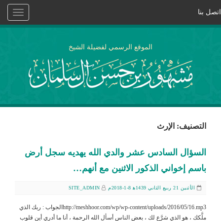
اتصل بنا
Toggle
vigation
الموقع الرسمي لفضيلة الشيخ
التصنيف: الإرث
السؤال السادس عشر والدي الله يهديه سجل أرض
باسم إخواني الذكور الاثنين مع أنهم…
الأثنين 21 ربيع الثاني 1439ﻫ 8-1-2018م
SITE_ADMIN
http://meshhoor.com/wp/wp-content/uploads/2016/05/16.mp3الجواب : ربك الذي
ملَّكك ، هو الذي شرَّع لك ، بعض الناس أسأل الله الرحمة ، أنا ما أدري أين قلوب