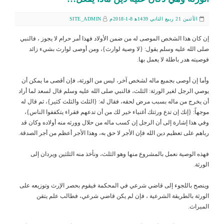
الأثنين 21 ربيع الثاني 1439ﻫ 8-1-2018م
SITE_ADMIN
إن كان هذا الشخص الموصى له من ضمن الأولاد فهذا أمر حرام لا يجوز ، فالنبي
صلى الله عليه وسلم يقول: {لا وصية لوارث}، ومن أوصى لوارث بشيء زائد
فوصيته هدر باطلة لا يعمل بها.
وأما إن أوصى بجميع ماله لشخص آخر، ليس من الورثة، فإن أقصى ما يمكن أن
يوصي الرجل لغير الورثة: الثلث، فالنبي صلى الله عليه وسلم قال لسعد لما أراد
أن يخرج من ماله بسبب مرض لحقه، فقال له: {الثلث والثلث كثير}، ثم قال له
موجهاً: {إنك إن تدع ورثتك أغنياء خير لك من أن تدعهم فقراء يتكففوا الناس}،
وفي هذا إشارة إلى أن الرجل إن كسب ماله من حلال وورثه منه أولاده وكان قد
رباهم على تعظيم دين الله فإن الأجر لا حق به، وهذا الأجر أعظم من أجر الصدقة.
فهذه الوصية نعمل بالمشروع منها وهو الثلث، ونأخذ منه الثلثين ويردان إلى
الورثة.
وينصح باللجوء إلى قاضي شرعي في المحكمة فيقوم بحصر الإرث وتوزيعه على
الورثة بالطريقة الشرعية ، فإن لم يكن قاضي شرعي، فطالب علم يتقن
الميراث.