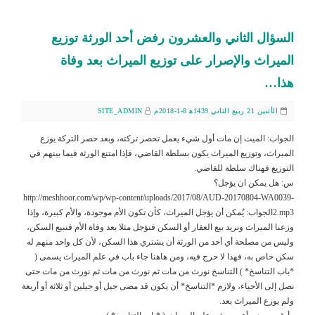
السؤال الثاني والعشرون رفض أحد الورثة توزيع
الميراث والإصرار على توزيع الميراث بعد وفاة
هذا…
الأثنين 21 ربيع الثاني 1439ﻫ 8-1-2018م
SITE_ADMIN
الجواب: الميت إن مات أول شيء يعمل تحصر تركته، وبعد حصر التركة يوزع
الميراث، وتوزيع الميراث يكون بسلطة القاضي، فإذا امتنع الورثة فيما بينهم في
التوزيع فهناك سلطة للقاضي.
س: هل يمكن ان يؤجل؟
http://meshhoor.com/wp/wp-content/uploads/2017/08/AUD-20170804-WA0039-
2.mp3الجواب: يُمكن أن يؤجل الميراث، كأن تكون الأم موجودة، والأم كبيرة، وإذا
وزعنا الميراث ونريد بيع العقار أو السكن فنؤجل مثلا بعد وفاة الأم فنبيع السكن،
وليس من مصلحة أي أحد من الورثة أن يشتري هذا السكن، لأن كل واحد منهم له
سكن خاص به، فهذا لا حرج فيه، ومن هاهنا جاء باب في علم الميراث يسمى (
*باب التناسخ* ) التناسخ نورث من مات ثم نورث من مات ثم نورث من مات حتى
نصل إلى الأحياء، ولازم *التناسخ* أن يكون قد مضى جيل أو جيلين أو ثلاثة أو أربعة
ولم يوزع الميراث بعد.