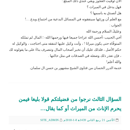
الآن تُوفيت العجوز وبقي عندي ذلك المبلغ :
فهل يدخل في الميراث ؟
هل أتصدق به باسمها ؟
مع العلم أن ورثتَها سينفقونه في المسائل البدعية من اجتماع وبدع….!
الجواب :
وعليكَ السلام ورحمة الله
أخي الحبيب -أحسن الله عزاءنا جميعا فيها ورحمها الله- ؛ المال لم تملكه
المتوفّاة حتى يكون ميراثا ! ، وأنت وكيل عليها لتنفقه متى احتاجت ، والوكيل له
حكم الأصل ، فلذلك عليك أن تخبر أصحاب المال وتتصرف بناءً على ما يقولونه لك
، فإن تعذر ذلك وضعتَه في الصدقات في مثل حالتها .
والله أعلم!
خدمة الدرر الحسان من فتاوى الشيخ مشهور بن حسن ال سلمان.
السؤال الثالث نرجوا من فضيلتكم قولا بليغا فيمن
يحرم الإناث من الميراث أو كما يقال…
الأثنين 21 ربيع الثاني 1439ﻫ 8-1-2018م
SITE_ADMIN