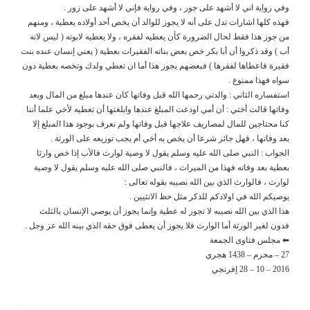
وفي رواية اني لا أشهد على جور ، وفي رواية فإني لا أشهد على زور .
فهذه كلها اشارات تدل على أنه لا يجوز للوالد أن يخص أحد أولاده بعطية ، ومنهم
من جوز هذا فقط لحال الضرورة كأن يعطيه لفقره ، ولا يعطيه لابوته ( ليس لانه
أب ) وقد ذكروا أن أبا بكر خص بعض بناته الفقيرات بعطية ( يعني إنسان عنده بنت
فقيرة فاعطاها لفقرها ) فبعضهم يجوز هذا أما ان تعطي ولدك وتخصه بعطية دون
سواه فهذا ممنوع .
استفساره الثاني : والدتي رحمها الله قبل وفاتها كان عندها مبلغ من المال وبعد
وفاتها قالت أختي : أن أمي اودعت المبلغ عندها وابلغتها أن تعطيه لأخي علما أننا
كنا محتاجين للمال لمصاريف علاجها قبل وفاتها ولم نعرف بوجود هذا المبلغ إلا
بعد وفاتها ، فهل جائز شرعا أن يخص به أخي أم يجب توزيعه على الورثة .
الجواب : النبي صلى الله عليه وسلم يقول لا وصية لوارث فالأب إذا خص وارثا
بعطية بعد وفاته فهذا من الميراث ، فالنبي صلى الله عليه وسلم يقول لا وصية
لوارث ، فالوارث الذي بين الله نصيبه بقوله تعالى :
يوصيكم الله في اولادكم للذكر مثل حظ الانثيين .
هذا الذي بين الله نصيبه لا تجوز له عطية وإنما يجوز أن يوصي الإنسان بالثلث
فدون لغير الورثة أما الوارث فلا يجوز أن يعطى فوق حقه الذي بينه الله عز وجل .
⬅ مجلس فتاوى الجمعة
27 – محرم – 1438 هجري
2016 – 10 – 28 إفرنجي