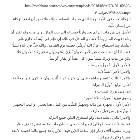
http://meshhoor.com/wp/wp-content/uploads/2016/08/AUD-20160829-
WA0005.mp3الجواب: لا،
الزكاة تجب في الذِّمة، وهذا الذي قد مات انقطعت ذمَّته فلا يجوز أن تُدفعَ الزكاة
عن إنسان ميِّت.
الأصل في مَن مات إن لم يجد وارثاً فميراثه إلى بيت المال، وإن مات ولم يَقدر أن
يسُد؛ فبيت المال يسُدُّ عنه ، والله جلَّ في عُلاه إن علِمَ في نيِّته أنه عازم على
السَّداد وما استطاع ، فإنَّ الله يُرضِّي خصمه يوم القيامه . والله جلَّ في عُلاه يسُدُّ
عنه ، أمَّا أن نبدأ نبحث عن الأموات وأن نُبرِّئَ ذِمَّتهم وأن ندفع زكاة الأموال فلا .
لكن من مات وترك شيئاً سواء كان نقداً أو عقارا ًأو بيتاً
فالأمر الأول : نُجهزُه من ماله .
والأمر الآخر : نَسدُّ ديْنه.
والأمر الثالث : نُنفذ وصاياه ، على أن لاتزيد عن الثُّلث ، وأن لا تكون فيها مخالفة .
الأمر الرابع : نُوزِّع الميراث .
إذن متى نوزع الميراث ؟
يسبق توزيع الميراث ثلاثة أمور :
الأمر الأول : نجهزه من ماله وتجهيزُ الميِّت من المال هذا يسير ، وأغلب التجهيز
اليومُ يُجهَز من قبل معارفه .
والأمر الثاني : نسُد دينه، ولو استغرق الديْن جميع التركة
فعندها لانُنفذ وصايا ولانُوزع ميراث ، يعني إنسان مات وعليه عشرة آلاف دينار
وترك عشرة آلاف دينار فإن سدَدنا الديْن فهذا الديْن يأخذ جميع ماله؛فحينئذ لانُنفذ
وصايا ولانُوزع ميراث .