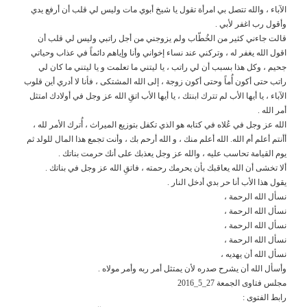
الآباء ، والله تتصل بي امرأة تقول يا شيخ أبوي مات وليس لي قلب أن أرفع يدي
وأقول رب اغفر لأبي .
قالت جاءني كثير من الخُطّاب ولم يزوجني من أجل راتبي وليس لي قلب أن
اقول الله يغفر له ، وتركني عند نساء إخواني وأنا وإياهم دائماً في عذاب وحياتي
جحيم ، وكل هذا بسبب أن لي راتب ، يا ليتني ما تعلمت و يا ليتني ما كان لي
راتب حتى أكون أُماً وحتى أكون زوجة ، إلى الله المشتكى ، فأنا لا أدري أين قلوب
الآباء ، يا أيها الأب لم تترك ابنتك ، يا أيها الأب اتقِ الله عز وجل في أولادك امتثل
أمر الله .
الله عز وجل في عُلاه في كتابه هو الذي تكفل بتوزيع الميراث ، أُترك الأمر لله ،
أأنتم أعلم أم الله. الله أعلم منك ، و الله أرحم بك ، وأنت تجمع هذا المال للولد ثم
يوم القيامة تحاسب عليه ، والله عز وجل يعذبك على أنك حرمت بناتك .
ألا تخشى أن الله يعاقبك بأن يحرمك رحمته ، فاتقِ الله عز وجل في بناتك .
يقول هذا الأب أنا حر بدي أدخل النار .
نسأل الله الرحمة ،
نسأل الله الرحمة ،
نسأل الله الرحمة ،
نسأل الله الرحمة ،
نسأل الله أن يهديه ،
وأسأل الله أن يشرح صدره لأن يمتثل أمر ربه وأمر مولاه .
مجلس فتاوى الجمعة 27_5_2016
رابط الفتوى :