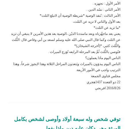
الأمر الأول : نجهزه .
الأمر الثاني : نسُد الدين .
الأمر الثالث : نُنفذ الوصية *شريطة الوصية أن لاتبلغ الثلث*
بعد الأول والثاني لا تزيد عن الثلث،
*ما تزيد عن الثلث*
يعني بعد ماجهَّزناه وبعد ماسددنا الديْن ،الوصية بعد هذين الأمرين لا ينبغي أن تزيد
عن الثلث وكما قال النبي صلى الله عليه وسلم لسعد بن أبي وقاص قال: الثُّلث
والثُّلث كثير، *(أخرجه الشيخان)*
فنُوصي بالثُّلث ثُمَّ بعد المرحلة الرابعه نُوَزع الميراث .
الناس اليوم ماذا يعملون؟
الناس اليوم يبدؤون بالميراث ويَتعدون المراحل الثلاثة وهذا لايجوز شرعاً، وهذا
الترتيب واجب في الأمور الأربعة.
مجلس فتاوى الجمعة
22 ذو القعدة 1437هجري
2016/8/26 افرنجي
توفي شخص وله سبعة أولاد وأوصى لشخص بكامل
الورثة وهي دكان عليه دين ماذا يفعل…