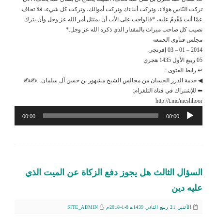
تركت النّاس هؤلاء، وتركت أبناءك وتركت أموالك، وتركت كل شيء، فلا تخاف
عمّا أنت مُقْدِمٌ عليه، *فالواجب على الأب أن يمتثل أمر الله عز وجل وأن يترك
نصيب كل صاحب ميراث بالمقدار الذي ذكره الله عز وجل.*
مجلس فتاوى الجمعة
2014 – 01 – 03 إفرنجي
05 ربيع الأول 1435 هجري
↩ رابط الفتوى :
◀ خدمة الدرر الحسان من مجالس الشيخ مشهور بن حسن آل سلمان. .✍✍
⬅ للإشتراك في قناة التلغرام:
http://t.me/meshhoor
مشغل
00:00
00:00
الصوت
السؤال الثالث هل يجوز دفع الزكاة عن الميت الذي
عليه دين
الأثنين 21 ربيع الثاني 1439ﻫ 8-1-2018م
SITE_ADMIN