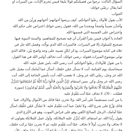
السؤال الثالث: نرجوا من فضيلتكم قولا بليغا فيمن يَحرم الإناث، من الميراث أو
كما يقال -رضّي خواتك-
الجواب:
الأب يقول للأولاد رضّوا أخواتكم، كيف يرضوا أخواتهم؛ أخواتهم وَرِثْنَ مِن الله
وأخذْن نصيباً واضحاً ومحددا من الله، فقول رضي خواتك اعتراض على حكم الله
واعتراض على القسمة التي قسمها الله.
العادة يا أخوان فيمن يقرأ القرآن أن فيه تصحيح للمفاهيم، والسنة النبوية فيها
تصحيح للسلوك،إلا في الميراث، فالميراث الله الذي تولّاه، وفصل الله جل في
علاه في كتابه موضوع الميراث، وذكر لكلٍ نصيبه على وجه واضح بيّن، فالله الذي
تولى موضوع الميراث،فقوله -رضي خواتك- أنت تخالف أوامر الله في هذا القول،
يا من تقول للأولادك رضّوا أخواتكم، أنت رضي الله، يامن تقبل عليه، الله
سيحاسبك يوم القيامة، أنت لا تسأل عمّن خلفك، أسأل عما أمامك.أنت مقبل على
الله عز وجل، رضّي الله عز وجل، لا تغضب الله، أنت بأمس الحاجة إلى الله، أنت
رضي الله عز وجل وكن ممن استقام {‬إِنَّ الَّذِينَ قَالُوا رَبُّنَا اللَّهُ ثُمَّ اسْتَقَامُوا تَتَنَزَّلُ
عَلَيْهِمُ الْمَلَائِكَةُ أَلَّا تَخَافُوا وَلَا تَحْزَنُوا وَأَبْشِرُوا بِالْجَنَّةِ الَّتِي كُنتُمْ تُوعَدُونَ‭{‬ (سورة
فصّلت – 30)، لا تخاف عمّا أنت مُقْدِمٌ عليه.
يا من كنت مستقيماً على أمر الله ،ولا تحزن عمّا فاتك من الأموال والأولاد، فما
فاتك وُزِّعَ على شرع الله، ولا تَخَفْ عما أنت مُقْدِمٌ عليه ،لا تَسْأَل عَمّن خَلْفَك اسأل
عمّا أمامك، الرجل الصالح التّقي وهو على فراش الموت، وهو في النّزع الذي
يقول ربُّنا الله، ثم استقام، الله يُنَزِّل عليه الملائكة، وأول عمل للملائكة يقولون له
لا تخاف ولا تحزن، أولاً لا تخاف عمّا أنت مُقْدِم عليه، ثم لا تحزن عمّا تركت خلفك،
فلا تسأل عمّا تحزن بل سلْ عمّا تخاف، الميِّت يَحْتاج أنْ يسأل عمّا يخاف، الآن