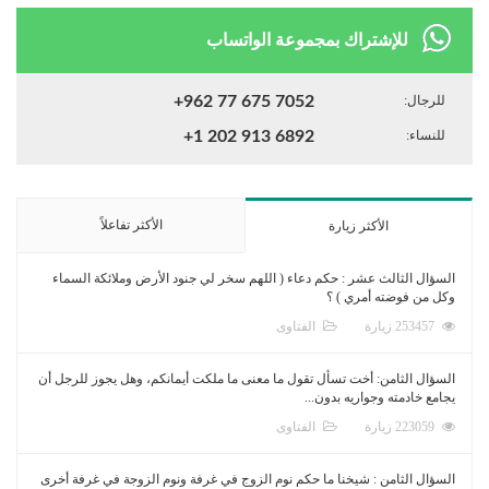
للإشتراك بمجموعة الواتساب
للرجال:
+962 77 675 7052
للنساء:
+1 202 913 6892
الأكثر تفاعلاً
الأكثر زيارة
السؤال الثالث عشر : حكم دعاء ( اللهم سخر لي جنود الأرض وملائكة السماء
وكل من فوضته أمري ) ؟
253457 زيارة
الفتاوى
السؤال الثامن: أخت تسأل تقول ما معنى ما ملكت أيمانكم، وهل يجوز للرجل أن
يجامع خادمته وجواريه بدون...
223059 زيارة
الفتاوى
السؤال الثامن : شيخنا ما حكم نوم الزوج في غرفة ونوم الزوجة في غرفة أخرى