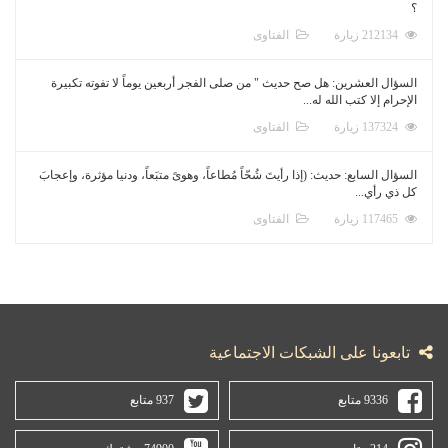
؟
212134 زيارة
الفتاوى
السؤال العشرين: هل صح حديث " من صلى الفجر أربعين يوماً لا تفوته تكبيرة
الإحرام إلا كتب الله له...
137324 زيارة
الفتاوى
السؤال السابع: حديث: (إذا رأيتَ شُحّاً مُطاعاً، وهوىً متبَعاً، ودنيا مؤثرة، وإعجابَ
كل ذي رأي...
117465 زيارة
الفتاوى
تابعونا على الشبكات الاجتماعية
9336 متابع
937 متابع