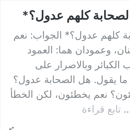
الصحابة كلهم عدول؟*
ة كلهم عدول؟* الجواب: نعم
نان، وعمودان هما: العمود
اب الكبائر وبالاصرار على
ط ما يقول. هل الصحابة عدول؟
ئون؟ نعم يخطئون، لكن الخطأ
السؤال
 …
تابع قراءة
السابع:
هل
صحيح
أن