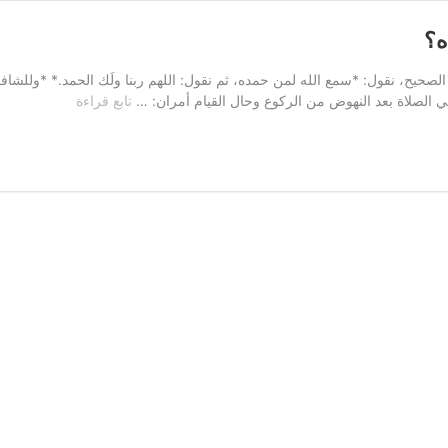
ه؟
 الصحيح، نقول: *سمع الله لمن حمده، ثم نقول: اللهم ربنا ولَك الحمد.* *وللش
السؤال
ي الصلاة بعد النهوض من الركوع وحال القيام أمران: …
تابع قراءة
الثاني:
ماذا
نقول
بعد
سمع
الله
لمن
حمده؟