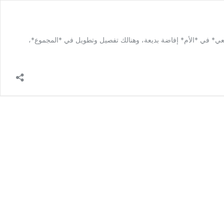
افعي* في *الأم* إفاضة بديعة، وهنالك تفصيل وتطويل في *المجموع*،