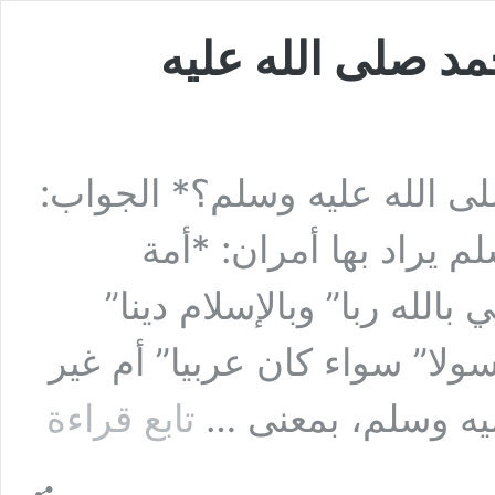
مد صلى الله عليه
ى الله عليه وسلم؟* الجواب:
م يراد بها أمران: *أمة
الله ربا” وبالإسلام دينا”
ولا” سواء كان عربيا” أم غير
السؤال
يه وسلم، بمعنى …
تابع قراءة
السابع:
من
هم
أمة