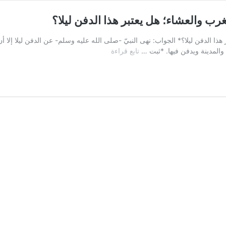
رب والعشاء؛ هل يعتبر هذا الدفن ليلا؟
هذا الدفن ليلا؟* الجواب: نهى النبيّ -صلى الله عليه وسلم- عن الدفن ليلا إل
السؤال
 والمدينة ويدفن فيها. *ثبت …
تابع قراءة
الثامن:
في
المدينة
ومكة
يدفنون
بعد
المغرب
والعشاء؛
هل
يعتبر
هذا
الدفن
ليلا؟