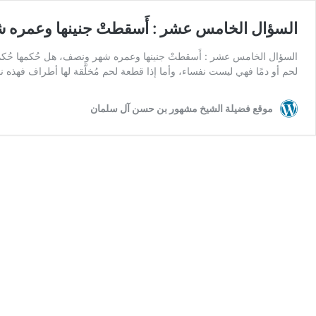
السؤال الخامس عشر : أَسقطتْ جنينها وعمره ش
السؤال الخامس عشر : أَسقطتْ جنينها وعمره شهر ونصف، هل حُكمها حُكم 
لحم أو دمًا فهي ليست نفساء، وأما إذا قطعة لحم مُخلَّقة لها أطراف فهذه ن
موقع فضيلة الشيخ مشهور بن حسن آل سلمان