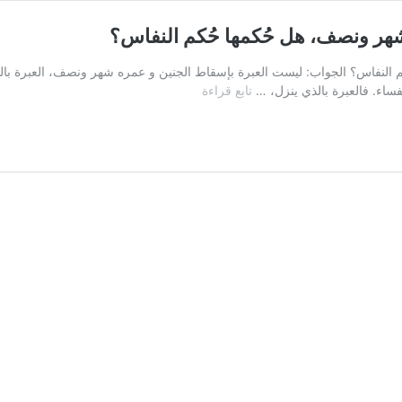
هر ونصف، هل حُكمها حُكم النفاس؟
النفاس؟ الجواب: ليست العبرة بإسقاط الجنين و عمره شهر ونصف، العبرة بالذ
السؤال
فساء. فالعبرة بالذي ينزل، …
تابع قراءة
الخامس
عشر
:
أَسقطتْ
جنينها
وعمره
شهر
ونصف،
هل
حُكمها
حُكم
النفاس؟