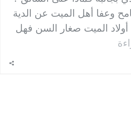
امح وعفا أهل الميت عن الدية
ن أولاد الميت صغار السن فهل
السؤال
اءة
الثاني
عشر
:
رجل
يسوق
سيارته
ومعه
شخص
بجانبه
وكان
يمشي
مسرعاً
وقع
حادث
له