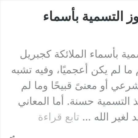
ز التسمية بأسماء
ية بأسماء الملائكة كجبريل
ما لم يكن أعجميًا، وفيه تشبه
رعي أو معنىً قبيحًا وما لم
ذ التسمية حسنة. أما المعاني
السؤال
د لغير الله …
تابع قراءة
الأول:
أخ
يسأل
هل