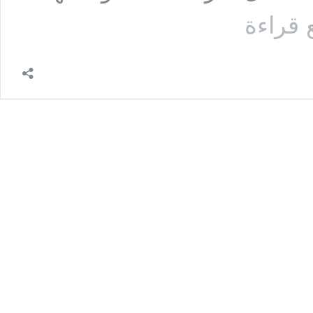
السؤال
ع قراءة
الحادي
والعشرون:
هل
المتوقع
كالحادث
قاعدة
فقهية
وإن
كانت
كذلك
فهل
يجوز
تطبيقها
في
مسألة
الجمع
وخصوصاً
عندما
لا
يكون