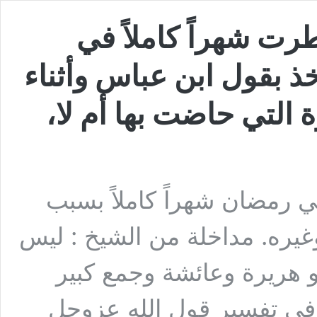
رت شهراً كاملاً في
 بقول ابن عباس وأثناء
لتي حاضت بها أم لا،
 رمضان شهراً كاملاً بسبب
غيره. مداخلة من الشيخ : ليس
و هريرة وعائشة وجمع كبير
 في تفسير قول الله عزوحل