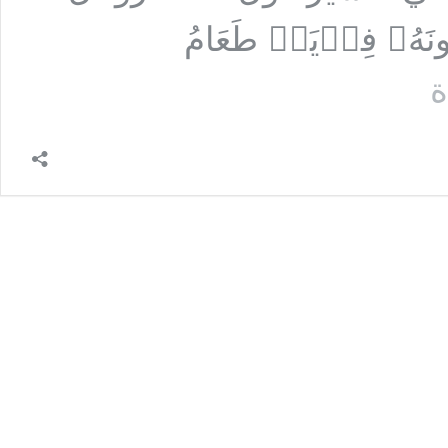
َهُۥ فِدۡیَةࣱ طَعَامُ
السؤال
ة
الثامن
عشر:
امرأة
أفطرت
شهراً
كاملاً
في
رمضان
بسبب
الإرضاع
وهي
تأخذ
بقول
ابن
عباس
وأثناء
فطرها