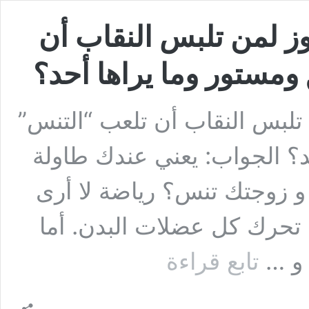
 لمن تلبس النقاب أن
مستور وما يراها أحد؟
لبس النقاب أن تلعب “التنس”
؟ الجواب: يعني عندك طاولة
و زوجتك تنس؟ رياضة لا أرى
 تحرك كل عضلات البدن. أما
السؤال
 و …
تابع قراءة
الخامس
عشر:
هل
يجوز