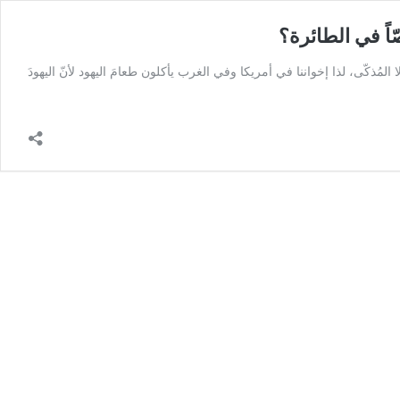
ّاً في الطائرة؟
 المُذكّى، لذا إخواننا في أمريكا وفي الغرب يأكلون طعامَ اليهود لأنّ اليهودَ