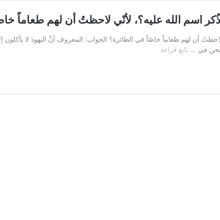
 ذُكر اسم الله عليه؟، لأنّي لاحظتُ أن لهم طعاماً خاص
لاحظتُ أن لهم طعاماً خاصّاً في الطائرة؟ الجواب: المعروف أنَّ اليهودَ لا يأكلون إلا
السؤال
ا ونحن في …
تابع قراءة
السابع:
هل
اليهود
لا
يأكلون
طعاماً
إلا
إذا
ذُكر
اسم
الله
عليه؟،
لأنّي
لاحظتُ
أن
لهم