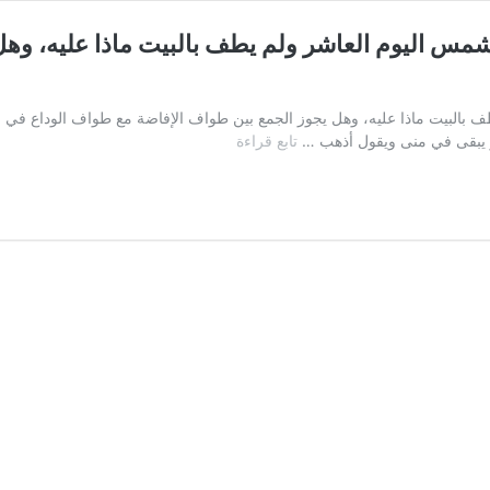
شمس اليوم العاشر ولم يطف بالبيت ماذا عليه، وه
 بالبيت ماذا عليه، وهل يجوز الجمع بين طواف الإفاضة مع طواف الوداع في ني
السؤال
و يبقى في منى ويقول أذهب …
تابع قراءة
الحادي
عشر:
أخ
يقول:
من
غابت
عليه
الشمس
اليوم
العاشر
ولم
يطف
بالبيت
ماذا
عليه،