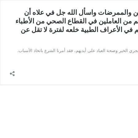
ين والممرضات واسأل الله جل في علاه أن
هم من العاملين في القطاع الصحي من الأطباء
في الأعراف الطبية خلعه لفترة لا تقل عن
ي الخير وصحة العباد على أيديهم، فقد أمرنا الشرع باتخاذ الأسباب.
سؤال:
سلام
يكم
حمة
ه
ركاته.
أل
ير
عاملين
اع
تمريض