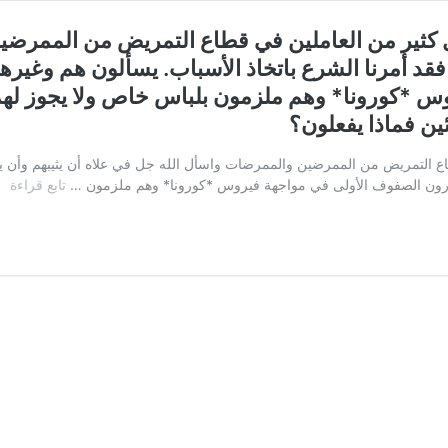
أل كثير من العاملين في قطاع التمريض من الممرض
 فقد أمرنا الشرع باتخاذ الأسباب. يسألون هم وغير
 *كورونا* وهم ملزمون بلباس خاص ولا يجوز لهم 
ن فماذا يفعلون؟
اع التمريض من الممرضين والممرضات واسأل الله جل في علاه أن يثيبهم وأن يجر
ال
صدرون الصفوف الأولى في مواجهة فيروس *كورونا* وهم ملزمون …
تابع قراءة
ال
عل
ور
الل
وب
يس
كث
من
ال
في
قط
ال