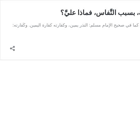
سبب النَّفاس، فماذا عليَّ؟
ا في صحيح الإمام مسلم: النذر يمين، وكفارته كفارة اليمين. وكَفارته: