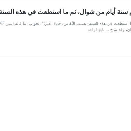
ستة أيام من شوال، ثم ما استطعت في هذه السنة، ب
تطعت في هذه السنة، بسبب النَّفاس، فماذا عليَّ؟ الجواب: ما قاله النبي ﷺ كم
السؤال
نسان، وقد مدح …
تابع قراءة
الأول:
أخت
تسأل
فتقول:
نذرتُ
أن
أصوم
ستة
أيام
من
شوال،
ثم
ما
استطعت
في
هذه