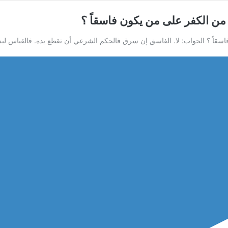
ن الكفر على من يكون فاسقاً ؟
اً ؟ الجواب: لا. الفاسق إن سرق فالحكم الشرعي أن تقطع يده. فالقياس ليس