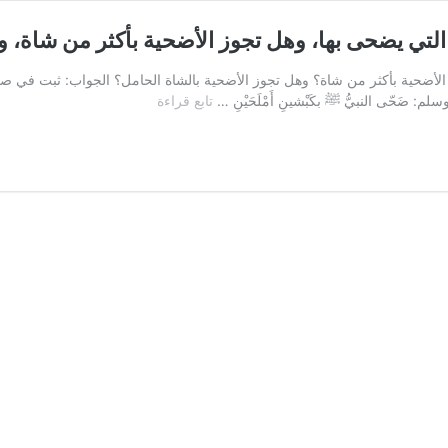
لتي يضحى بها، وهل تجوز الأضحية بأكثر من شاة، و
الأضحية بأكثر من شاة؟ وهل تجوز الأضحية بالشاة الحامل؟ الجواب: ثبت في 
السؤال:
ضَحّى النبيُّ ﷺ بكَبْشينِ أَمْلَحَيْنِ …
تابع قراءة
ما
هي
المواصفات
المستحبة
في
الشاة
التي
يضحى
بها،
وهل
تجوز
الأضحية
بأكثر
من
شاة،
وهل