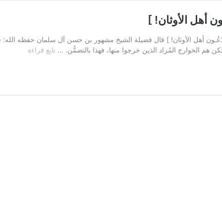
ون أهل الأوثان! ]
هل الإسلام، ويَدَعُـون أهل الأوثان! ] قال فضيلة الشيخ مشهور بن حسن آل سلمان حفظه 
[
ن هم الخوارج المُراد الذين خرجوا منها، فهذا بالتضمُّن. …
تابع قراءة
من
علامات
الخوارج
يقتلون
أهل
الإسلام،
ويَدَعُـون
أهل
الأوثان!
]