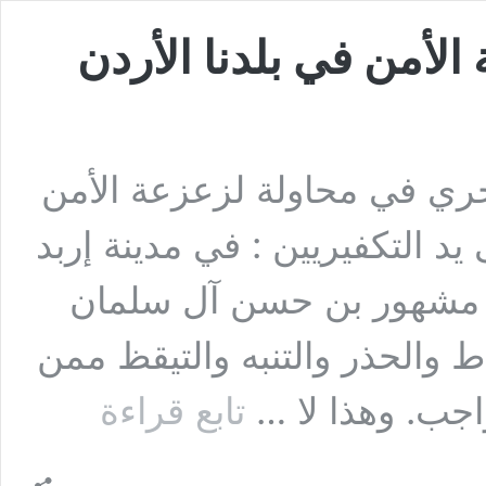
لأمن في بلدنا الأردن
AUD-2025 [مما يجري في محاولة لزعزعة الأمن
يد التكفيريين : في مدينة إربد
يلة الشيخ مشهور بن حسن آل سلمان
اط والحذر والتنبه والتيقظ ممن
[مما
واجب. وهذا لا …
تابع قراءة
يجري
في
محاولة
لزعزعة