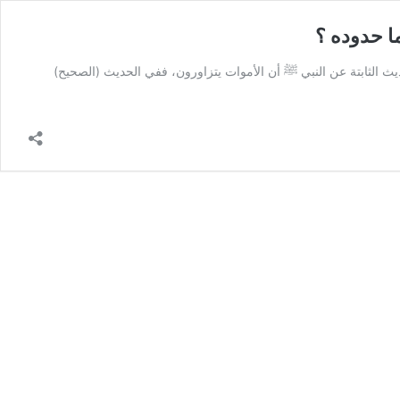
ما حدوده ؟
: الأحاديث الثابتة عن النبي ﷺ أن الأموات يتزاورون، ففي الحديث (الصحيح)