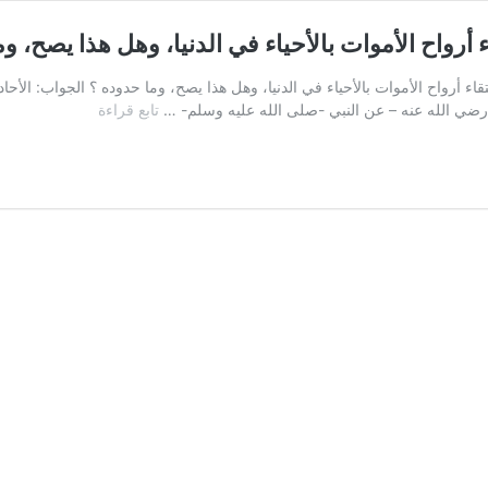
رواح الأموات بالأحياء في الدنيا، وهل هذا يصح، و
لجماعة في التقاء أرواح الأموات بالأحياء في الدنيا، وهل هذا يصح، وما حدوده ؟ الجواب
السؤال:
– رضي الله عنه – عن النبي -صلى الله عليه وسلم- …
تابع قراءة
ما
مذهب
أهل
السنة
والجماعة
في
التقاء
أرواح
الأموات
بالأحياء
في
الدنيا،
وهل
هذا
يصح،
وما