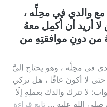
 مع والدي في محِلِّه ،
لا أريد أن أُكمِل معهُ
ُ من دونِ موافقتِهِ من
ي في محِلِّه ، وهو يحتاج إليَّ
 حتى لا أكونَ عاقًا ، هل تركي
ب: لا تترك والدك بعملِهِ إلّا
السؤال:
نبي صلى الله عليه …
تابع قراءة
ولَدٌ