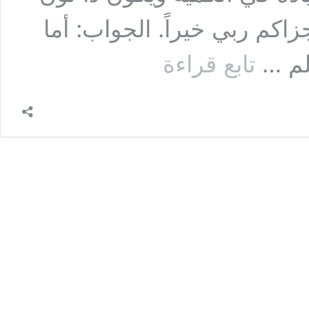
اكم ربي خيراً. الجواب: أما
السؤال:
لم …
تابع قراءة
أخ
يقول:مطعم
حمّص
وفلافل
يضع
مع
الحمّص
نشا
،
وهي
مادة
غذائية
توضع
مع
المهلبية.
فنضع
مع