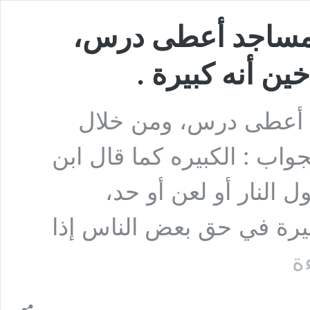
لمساجد أعطى درس،
ن أنه كبيرة .
د أعطى درس، ومن خلال
واب : الكبيره كما قال ابن
 النار أو لعن أو حد،
يرة في حق بعض الناس إذا
السؤال
ة
:
هناك
شيخ
في