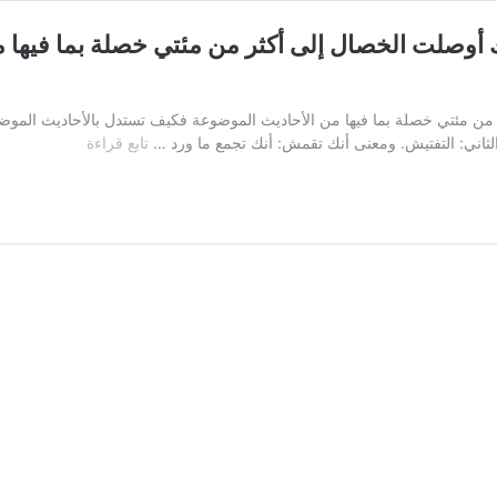
 أوصلت الخصال إلى أكثر من مئتي خصلة بما فيها 
 مئتي خصلة بما فيها من الأحاديث الموضوعة فكيف تستدل بالأحاديث الموضوعة
السؤال:
لثاني: التفتيش. ومعنى أنك تقمش: أنك تجمع ما ورد …
تابع قراءة
أخ
يقول
تفضلتم
في
الدرس
الماضي
أنك
أوصلت
الخصال
إلى
أكثر
من
مئتي
خصلة
بما