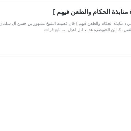
نابذة الحكام والطعن فيهم ]
 الشرع في شيء منابذة الحكام والطعن فيهم ] قال فضيلة الشيخ مشهور بن حسن آل سلمان 
[
قتل، كـ ابن الخويصرة هذا ، قال اعدِل، …
تابع قراءة
ليس
من
أصول
الإسلام
ولا
من
الشرع
في
شيء
منابذة
الحكام
والطعن
فيهم
]