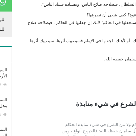
 السلطان، فبصلاحه صلاح الناس، وبفساده فساد الناس”.
دعوة؟ كيف ينبغي أن تصرفها؟
للر
تجعلها في الحاكم؛ لأنك إن جعلتها في الحاكم ، فبصلاحه صلاح
للن
، أو لأهلك، اجعلها في الإمام فسيصيبك أثرها، سيصيبك أثرها.
مان حفظه الله.
السؤ
الأر
253403 زيارة
السؤ
وهل 
222753 زيارة
السؤ
الزو