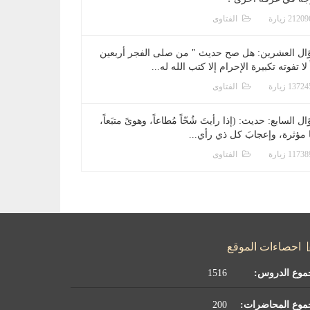
الفتاوى
ال العشرين: هل صح حديث " من صلى الفجر أربعين
 لا تفوته تكبيرة الإحرام إلا كتب الله له...
الفتاوى
ل السابع: حديث: (إذا رأيتَ شُحّاً مُطاعاً، وهوىً متبَعاً،
ا مؤثرة، وإعجابَ كل ذي رأي...
الفتاوى
احصاءات الموقع
موع الدروس:
1516
موع المحاضرات:
200