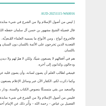
AUD-20251115-WA0016
[ ليس من أصول الإسلام ولا من الشرع في شيء منابذة 
قال فضيلة الشيخ مشهور بن حسن آل سلمان حفظه الله
فالخروج أنواع ، ومن الأنواع ما يسميه العلماء القَـعدِيَّة
القعدية الذين يَخرجون على الأئمة باللسان دون السنان و
باللسان.
هم في أفعالهم لا يصنعون شيئًا، ولكن لا همّ لهم ولا ديدن
ودجالون وكذابون إلى آخره.
فينبغي لطالب العلم أن يصون لسانه، وأن يصون قلبه عن هذ
وكما ذكرت لكم، الكفار الآن عبر وسائل الإعلام يصنعون صني
والسعيد من بقي متمسكًا بنصوص الكتاب والسنة، ودار م
فليس من أصول الإسلام ولا من الشرع في شيء منابذة 
الفضيل بن عياض – رحمه الله – وأُثر ذلك عن الإمام أحمد