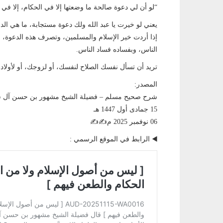
“لو أن لي دعوة صالحة ما وضعتها إلا في الحكام، إلا في
يعني لو خيرت يا عبد الله ولك دعوة مستجابة، ما هي ال
إذا أردت خير الإسلام والمسلمين، وتصرف هذه الدعوة، س
الناس، وبفساده فساد الناس.
تريد أن تسأل نفسك الصلاح لنفسك، أو لزوجك، أو لأولادك
المصدر:
شرح صحيح مسلم – فضيلة الشيخ مشهور بن حسن آل سل
15 جمادى أول 1447 هـ
06 نوفمبر 2025 م✍️✍️
◀️ الرابط في الموقع الرسمي :