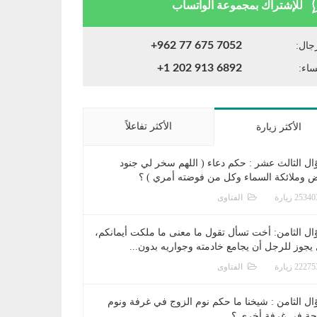
للإشتراك بمجموعة الواتساب
+962 77 675 7052
جال:
+1 202 913 6892
ساء:
الأكثر تفاعلاً
الأكثر زيارة
ال الثالث عشر : حكم دعاء ( اللهم سخر لي جنود
ض وملائكة السماء وكل من فوضته أمري ) ؟
الفتاوى
ال الثامن: أخت تسأل تقول ما معنى ما ملكت أيمانكم،
يجوز للرجل أن يجامع خادمته وجواريه بدون...
الفتاوى
ال الثامن : شيخنا ما حكم نوم الزوج في غرفة ونوم
جة في غرفة أخرى ؟