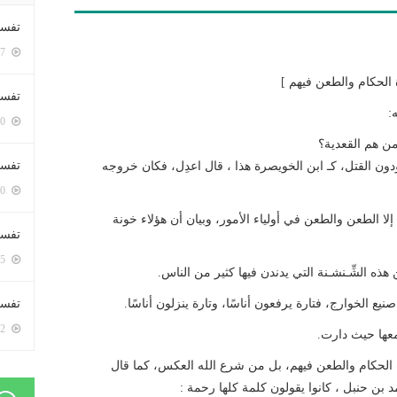
تفسي
5427 زيارة
الحكام والطعن فيهم ]
تفسي
:
5190 زيارة
، من هم القعدية؟
تفسير
دون القتل، كـ ابن الخويصرة هذا ، قال اعدِل، فكان خروجه
5210 زيارة
 إلا الطعن والطعن في أولياء الأمور، وبيان أن هؤلاء خونة
تفسير
5095 زيارة
ه الشِّـنشـنة التي يدندن فيها كثير من الناس.
ع الخوارج، فتارة يرفعون أناسًا، وتارة ينزلون أناسًا.
تفسير 
5212 زيارة
عها حيث دارت.
الحكام والطعن فيهم، بل من شرع الله العكس، كما قال
 بن حنبل ، كانوا يقولون كلمة كلها رحمة :