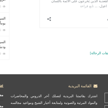
212096 زيارة
السؤ
يوماً
137245 زيارة
السؤا
ودني
قات الرحالة]
117389 زيارة
القائمة البريدية
مج
اشترك بقائمتنا البريدية لتصلك آخر الدروس والمحاضرات
والمواد المرئية والصوتية ولمتابعة أخبار الشيخ ومواعيد مجالسه
مج