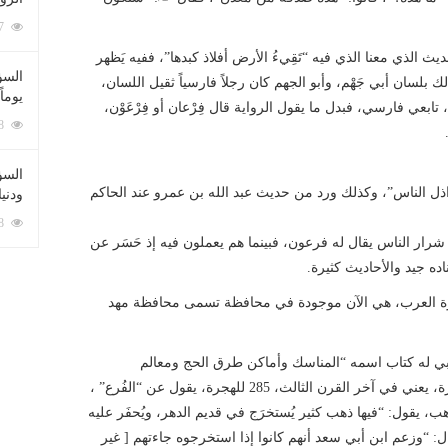
212077 زيارة
لذي معنا الذي فيه “تَقِيءُ الأرض أفلاذ كبدها”، ففيه يَظهر
السؤ
ك بلسان أبي جَهْم، وأبو الجهم كان رجلاً فارسياً ثقيل اللسان،
يوماً
بعي فارسي، فبدل ما يقول الرواية قال فِرْعان أو فِرْعَوْن،
137218 زيارة
السؤا
راذل الناس”، وكذلك ورد من حديث عبد الله بن عمرو عند الحاكم
ودني
117338 زيارة
رار الناس يقال له فرعون، فبينما هم يعملون فيه إذ حَسَر عن
اده جيد والأحاديث كثيرة.
يرة العرب، هي الآن موجودة في محافظة تسمى محافظة مهد
بي له كتاب اسمه “المناسك وأماكن طرق الحج ومعالم
الجزيرة”، والحربي قديم، الحربي متوفى سنة 285 للهجرة، يعني في آخر القرن الثالث، 285 للهجرة، يقول عن “الفُرع” ،
 يقول: “فيها ذهب كثير يُستخرَج في قديم الدهر، ويُحفَر عليه
ال: “وزعم ابن أبي سعد أنهم كانوا إذا استخرجوه جاءتهم [ غير