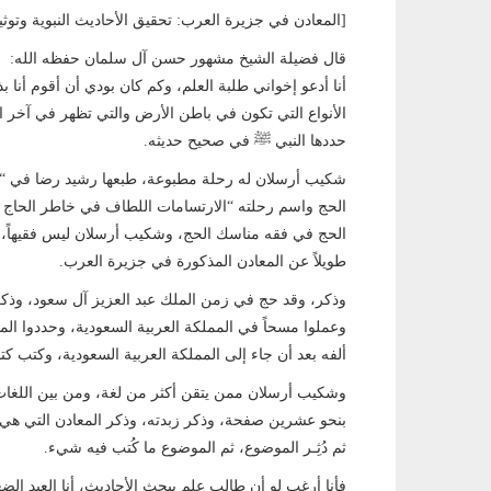
[المعادن في جزيرة العرب: تحقيق الأحاديث النبوية وتوثي
قال فضيلة الشيخ مشهور حسن آل سلمان حفظه الله:
أنا أدعو إخواني طلبة العلم، وكم كان بودي أن أقوم أنا 
الأنواع التي تكون في باطن الأرض والتي تظهر في آخر الز
حددها النبي ﷺ في صحيح حديثه.
شكيب أرسلان له رحلة مطبوعة، طبعها رشيد رضا في “المنار
الحج واسم رحلته “الارتسامات اللطاف في خاطر الحاج 
الحج في فقه مناسك الحج، وشكيب أرسلان ليس فقيهاً، ل
طويلاً عن المعادن المذكورة في جزيرة العرب.
وذكر، وقد حج في زمن الملك عبد العزيز آل سعود، وذكر 
وعملوا مسحاً في المملكة العربية السعودية، وحددوا المع
ألفه بعد أن جاء إلى المملكة العربية السعودية، وكتب كتاباً 
وشكيب أرسلان ممن يتقن أكثر من لغة، ومن بين اللغات الت
بنحو عشرين صفحة، وذكر زبدته، وذكر المعادن التي هي م
ثم دُثِـر الموضوع، ثم الموضوع ما كُتب فيه شيء.
فأنا أرغب لو أن طالب علم يبحث الأحاديث، أنا العبد ا