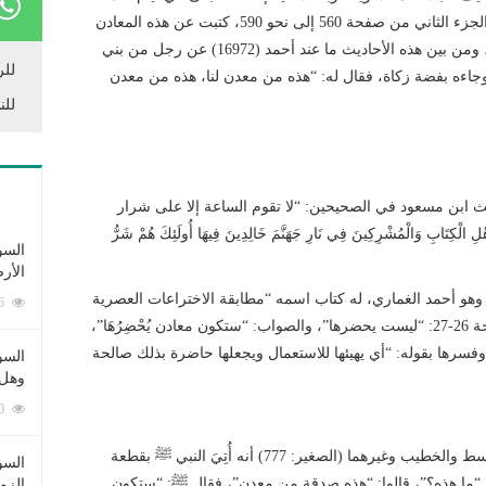
العراق، في كتابي “العراق في أحاديث وآثار الفتن” في الجزء الثاني من صفحة 560 إلى نحو 590، كتبت عن هذه المعادن
وأماكنها، وتَحَرَّيت الأحاديث الصحيحة عن رسول الله ﷺ، ومن بين هذه الأحاديث ما عند أحمد (16972) عن رجل من بني
للر
جاءه بفضة زكاة، فقال له: “هذه من معدن لنا، هذه من معدن
للن
 ابن مسعود في الصحيحين: “لا تقوم الساعة إلا على شرار
َابِ وَالْمُشْرِكِينَ فِي نَارِ جَهَنَّمَ خَالِدِينَ فِيهَا أُولَئِكَ هُمْ شَرُّ
السؤ
الأر
هو أحمد الغماري، له كتاب اسمه “مطابقة الاختراعات العصرية
253376 زيارة
لما أخبر به سيد البرية ﷺ”، قال في هذا الكتاب في صفحة 26-27: “ليست يحضرها”، والصواب: “ستكون معادن يُحْضِرُهَا”،
ة، وفسرها بقوله: “أي يهيئها للاستعمال ويجعلها حاضرة بذلك صالحة
السؤ
وهل 
222590 زيارة
وورد من حديث ابن عمر عند الطبراني في الصغير والأوسط والخطيب وغيرهما (الصغير: 777) أنه أُتِيَ النبي ﷺ بقطعة
السؤ
“ما هذه؟”، قالوا: “هذه صدقة من معدن”، فقال ﷺ: “ستكون
الزو