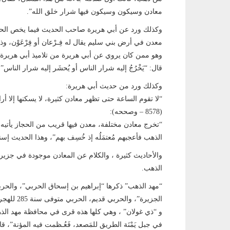
معادن وسيكون وسيكون فيها شرار خلق الله”.
وكذلك ورد عن أبي هريرة صاحب الحديث فيما يخص الحديث ا
معدن في أرض بني سليم يقال له فِـرْعان أو فِرْعَوْن، وذل
وهو ممن كان يروي عن أبي هريرة من تلاميذ أبي هريرة، تا
قال: “يَخْرُجُ إليه شرار الناس أو يُحشَر إليه شرار الناس”.
وكذلك ورد من حديث أبي هريرة:
“لا تقوم الساعة حتى تظهر معادن كثيرة، لا يسكنها إلا أ
(8578 – وصححه):
“تخرج معادن مختلفة، معدن فيها قريب من الحجاز يأتيه ش
الذهب فأعجبهم مُعتمَلُه إذ خُسِف بهم”، وهذا الحديث إسن
والأحاديث كثيرة ، والكلام عن المعادن موجودة في جز
الذهب.
“مهد الذهب” ذكرها “إبراهيم بن إسحاق الحربي”، والحر
و “ذي غولان” ، وهي كلها هذه قرى في محافظة مهد الذهب،
في جبل يَمْنَة الطريق للمَصعد، فَعُـظمت فيه المؤنة”، ق