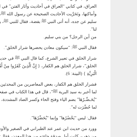
سليم عن جده، أنه أتى النبي ﷺ بفضة، فقال للنبي ﷺ، و
لنا”.
من أين الرجل؟ من بني سليم.
فقال النبي ﷺ: “سيكون معادن يحضرها شرار الخلق”.
شرار الخلق في تعبير الشرع، كما قال النبي ﷺ في حديث
الخلق”، شرار الخلق هم الكفار، { إِنَّ الَّذِينَ كَفَرُوا مِنْ أَهْلِ الْكِت
الْبَرِيَّةِ } (البينة: 6).
فشرار الخلق هم الكفار، بعض المعاصرين من المحدثين و
“يُحَـضِّـرُهَا” بضم الياء وفتح الحاء وكسر الضاد المشدد
لما حُضِّرَت له”.
فقال: ليس “يَحْضُرُها” وإنما “يُحَضِّرُهَا”.
من ذهب، كانت أول صدقة جاءته من هذا المعدن، فقال: 