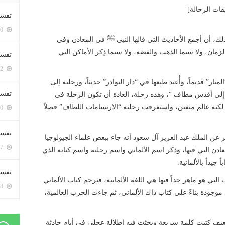
قات الرحالة]
تفسي
5400 زيارة
بذلك، أن أجمع الأحاديث التي قالها النبي ﷺ في المعادن وفي
مان، ولا سيما الذهب والفضة، ولا سيما ذِكر الأماكن التي
تفسي
5162 زيارة
” قديماً، وأُعيد طبعها في “دار النوادر” حديثاً، ورحلته إلى
تفسير
إلى أقدس مطاف “، وهذه رحلة، العادة أن تكون الرحلة في
كنه عالم متفنن، واستغرقت رحلته “الارتسامات اللطاف” فصلاً
5180 زيارة
تفسير
عن الملك عبد العزيز آل سعود أنه جاء ببعض علماء الجيولوجيا
5067 زيارة
ادن التي فيها، وذكر اسم الألماني واسم رحلته واسم كتابه الذي
جيداً بالألمانية.
تفسير 
ي هو ماهر جداً فيها هي اللغة الألمانية، فترجم كتاب الألماني
5183 زيارة
وجودة بناءً على كتاب ذاك الألماني، ثم جاءت الحرب العالمية،
لضعيف كتبت كلمة سريعة وبحثت فيه إطلالة عجلى في أيام حادثة