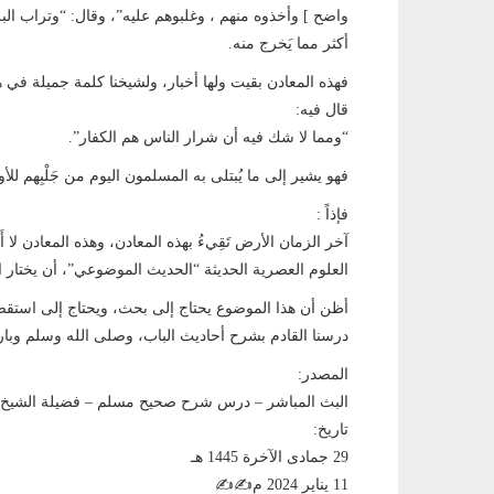
واضح ] وأخذوه منهم ، وغلبوهم عليه”، وقال: “وتراب ال
أكثر مما يَخرج منه.
قال فيه:
“ومما لا شك فيه أن شرار الناس هم الكفار”.
فهو يشير إلى ما يُبتلى به المسلمون اليوم من جَلْبِهم للأ
فإذاً :
آخر الزمان الأرض تَقِيءُ بهذه المعادن، وهذه المعادن لا
العلوم العصرية الحديثة “الحديث الموضوعي”، أن يختار 
أظن أن هذا الموضوع يحتاج إلى بحث، ويحتاج إلى استقصاء
درسنا القادم بشرح أحاديث الباب، وصلى الله وسلم وبا
المصدر:
البث المباشر – درس شرح صحيح مسلم – فضيلة الشيخ
تاريخ:
29 جمادى الآخرة 1445 هـ
11 يناير 2024 م✍️✍️