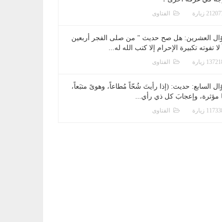
الفتاوى
ال العشرين: هل صح حديث " من صلى الفجر أربعين
 لا تفوته تكبيرة الإحرام إلا كتب الله له...
الفتاوى
ل السابع: حديث: (إذا رأيتَ شُحّاً مُطاعاً، وهوىً متبَعاً،
ا مؤثرة، وإعجابَ كل ذي رأي...
الفتاوى