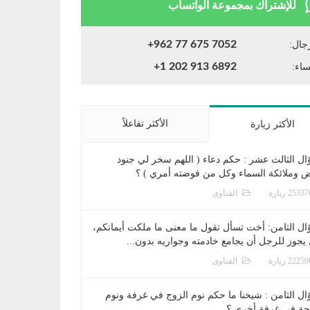
للإشتراك بمجموعة الواتساب
+962 77 675 7052
جال:
+1 202 913 6892
ساء:
الأكثر تفاعلاً
الأكثر زيارة
ال الثالث عشر : حكم دعاء ( اللهم سخر لي جنود
ض وملائكة السماء وكل من فوضته أمري ) ؟
الفتاوى
ال الثامن: أخت تسأل تقول ما معنى ما ملكت أيمانكم،
يجوز للرجل أن يجامع خادمته وجواريه بدون...
الفتاوى
ال الثامن : شيخنا ما حكم نوم الزوج في غرفة ونوم
جة في غرفة أخرى ؟