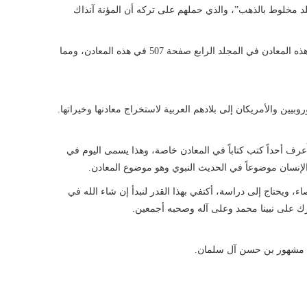
بلد مخلوط بالذهب”، والذي حملهم على تركه أن المؤنة آنذاك
فهذه المعادن بقيت ولها أخبار، ولشيخنا كلمة جميلة في هذه المعادن في المجلد الرابع صفحة 507 في هذه المعادن، ومما
وروبيين والأمريكان إلى بلادهم العربية لاستخراج معادنها وخيراتها.
 أَعرف أحداً كتب كتاباً في المعادن خاصة، وهذا يسمى اليوم في
الإنسان موضوعاً في الحديث النبوي وهو موضوع المعادن.
، ويحتاج إلى دراسة، أكتفي بهذا القدر لنبدأ إن شاء الله في
رك على نبينا محمد وعلى آله وصحبه أجمعين.
 مشهور بن حسن آل سلمان.