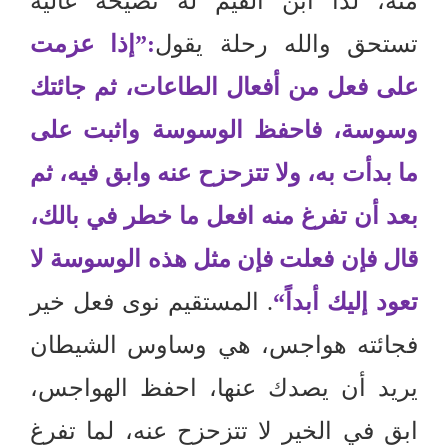
منه، لذا ابن القيم له نصيحة غالية
تستحق والله رحلة يقول
:”
إذا عزمت
على فعل من أفعال الطاعات، ثم جائتك
وسوسة، فاحفظ الوسوسة واثبت على
ما بدأت به، ولا تتزحزح عنه وابق فيه، ثم
بعد أن تفرغ منه افعل ما خطر في بالك،
قال فإن فعلت فإن مثل هذه الوسوسة لا
تعود إليك أبداً
“
.
المستقيم نوى فعل خير
فجائته هواجس، هي وساوس الشيطان
يريد أن يصدك عنها، احفظ الهواجس،
ابق في الخير لا تتزحزح عنه، لما تفرغ