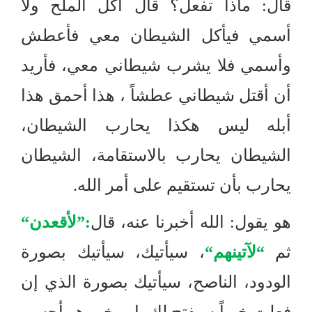
قال
:
ماذا تفعل؟ قال آكل الملح ولا
أسمي فيأكل الشيطان معي فأعطش
وأسمي فلا يشرب شيطاني معي، فأريد
أن أقتل شيطاني عطشاً ، هذا أحمق هذا
أبله ليس هكذا يحارب الشيطان،
الشيطان يحارب بالاستقامة، الشيطان
يحارب بأن تستقيم على أمر الله
.
هو يقول
:
الله أخبرنا عنه، قال
:”
لأقعدن
“
ثم
“
لآتينهم
“
، سيأتيك، سيأتيك بصورة
الودود، الناصح، سيأتيك بصورة الذي إن
فعلت خيراً سيفتح لك باب خير هو أحسن