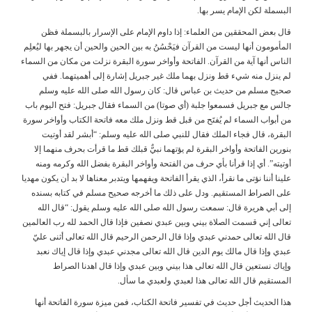
البسملة لكن الإمام يسر بها.
قال بعض المحققين من العلماء: إذا داوم الإمام على الإسرار بالبسملة فظن
المأمومون أنها ليست من القرآن فيَحْسُنُ به بين الحين والحين أن يجهر بها ليُعلِم
الناس أنها آية من القرآن. الفاتحة وأواخر سورة البقرة نزلت من مكان من السماء
لم ينزل منه شيء قط ونزل بهما ملك غير جبريل إشارة إلى أهميتهما. ففي
صحيح مسلم من حديث بن عباس قال: كان رسول الله صلى الله عليه وسلم
جالس مع جبريل فسمعوا جلبة (أي صوتا) من السماء فقال جبريل: فتح اليوم باب
من أبواب السماء لم يُفتَح من قبل قط ونزل ملك معه فاتحة الكتاب وأواخر سورة
البقرة، قال فجاء الملك فقال للنبي صلى الله عليه وسلم: “أبشر لقد أوتيت
بنورين الفاتحة وأواخر البقرة لم يؤتهما نبيٌّ قبلك قط ما قرأت بحرف منهما إلا
أوتيته”. أي إذا قرأنا بأي حرف من الفتحة وأواخر البقرة بفضل الله وكرمه ومنه
علينا أننا نؤتى ما نقرأ، الذي يقرأ الفاتحة ويفهمها ويتدبر معناها لا بد أن يكون مهديا
على الصراط المستقيم. ودل على ذلك ما أخرجه صحيح مسلم في كتابه بسنده
إلى أبي هريرة قال: سمعت رسول الله صلى الله عليه وسلم يقول: “قال الله
تعالى إني قسمت الصلاة بيني وبين عبدي نصفين فإذا قال الحمد لله رب العالمين
قال الله تعالى حمدني عبدي وإذا قال الرحمن الرحيم قال الله تعالى أثنى عليّ
عبدي وإذا قال مالك يوم الدين قال الله تعالى مجدني عبدي وإذا قال إياك نعبد
وإياك نستعين قال الله تعالى هذا بيني وبين عبدي وإذا قال اهدنا الصراط
المستقيم قال الله تعالى هذا لعبدي ولعبدي ما سأل.
هذا الحديث أجل حديث في تفسير فاتحة الكتاب، فمن ميزة سورة الفاتحة أنها