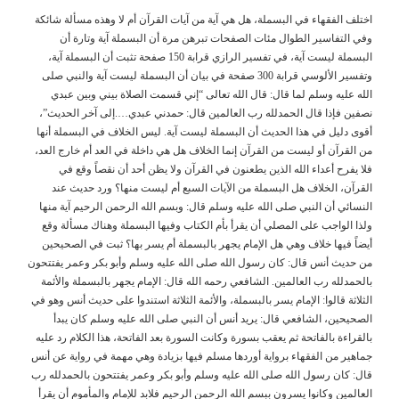
اختلف الفقهاء في البسملة، هل هي آية من آيات القرآن أم لا وهذه مسألة شائكة
وفي التفاسير الطوال مئات الصفحات تبرهن مرة أن البسملة آية وتارة أن
البسملة ليست آية، في تفسير الرازي قرابة 150 صفحة تثبت أن البسملة آية،
وتفسير الألوسي قرابة 300 صفحة في بيان أن البسملة ليست آية والنبي صلى
الله عليه وسلم لما قال: قال الله تعالى “إني قسمت الصلاة بيني وبين عبدي
نصفين فإذا قال الحمدلله رب العالمين قال: حمدني عبدي….إلى آخر الحديث”،
أقوى دليل في هذا الحديث أن البسملة ليست آية. ليس الخلاف في البسملة أنها
من القرآن أو ليست من القرآن إنما الخلاف هل هي داخلة في العد أم خارج العد،
فلا يفرح أعداء الله الذين يطعنون في القرآن ولا يظن أحد أن نقصاً وقع في
القرآن، الخلاف هل البسملة من الآيات السبع أم ليست منها؟ ورد حديث عند
النسائي أن النبي صلى الله عليه وسلم قال: وبسم الله الرحمن الرحيم آية منها
ولذا الواجب على المصلي أن يقرأ بأم الكتاب وفيها البسملة وهناك مسألة وقع
أيضاً فيها خلاف وهي هل الإمام يجهر بالبسملة أم يسر بها؟ ثبت في الصحيحين
من حديث أنس قال: كان رسول الله صلى الله عليه وسلم وأبو بكر وعمر يفتتحون
بالحمدلله رب العالمين. الشافعي رحمه الله قال: الإمام يجهر بالبسملة والأئمة
الثلاثة قالوا: الإمام يسر بالبسملة، والأئمة الثلاثة استندوا على حديث أنس وهو في
الصحيحين، الشافعي قال: يريد أنس أن النبي صلى الله عليه وسلم كان يبدأ
بالقراءة بالفاتحة ثم يعقب بسورة وكانت السورة بعد الفاتحة، هذا الكلام رد عليه
جماهير من الفقهاء برواية أوردها مسلم فيها بزيادة وهي مهمة في رواية عن أنس
قال: كان رسول الله صلى الله عليه وسلم وأبو بكر وعمر يفتتحون بالحمدلله رب
العالمين وكانوا يسرون ببسم الله الرحمن الرحيم فلابد للإمام والمأموم أن يقرأ