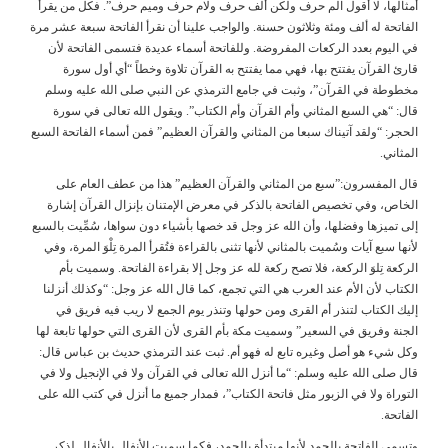
أمثالها، لا أقول الم حرف ولكن ألف حرف ولام حرف وميم حرف”. فكل من يقرأ
الفاتحة له ألف ومئة وثلاثون حسنة. والواجب علينا أن نقرأ الفاتحة سبعة عشر مرة
في اليوم بعدد الركعات المفروضة. وللفاتحة أسماء عديدة فتسمى الفاتحة لأن
قارئ القرآن يفتتح بها، فهي مما يفتتح به القرآن تلاوة وخطاً “أي أول سورة
مخطوطة في القرآن”، وثبت في جامع الترمذي عن النبي صلى الله عليه وسلم
قال: “هي السبع المثاني وأم القرآن وأم الكتاب”. ويقول الله تعالى في سورة
الحجر: “ولقد آتيناك سبعا من المثاني والقرآن العظيم” فمن أسماء الفاتحة السبع
المثاني.
قال المفسرون:”سبع من المثاني والقرآن العظيم” هذا من عطف العام على
الخاص، وفي تخصيص الفاتحة بالذكر في معرض الإمتنان بإنزال القرآن إشارة
إلى تميزها وفضلها، وأن الله عز وجل قد خصها بأشياء دون سواها، سُمِّيت بالسبع
لأنها سبع آيات وسُميت بالمثاني لأنها تثنى بالقراءة فتُقرأ المرة تِلْوَ المرة، وفي
الركعة تِلوَ الركعة، فلا تصح ركعة لله عز وجل إلا بقراءة الفاتحة. وسميت بأم
الكتاب لأن الأم عند العرب هي التي تجمع، كما قال الله عز وجل: “وكذلك أنزلنا
إليك الكتاب لتنذر أم القرى ومن حولها وتنذر يوم الجمع لا ريب فيه فريق في
الجنة وفريق في السعير” وسميت مكة بأم القرى لأن القرى التي حولها تابعة لها
وكل شيء هو أصل وغيره تابع له فهو أم. ثبت عند الترمذي حديث بن عباس قال:
قال صلى الله عليه وسلم: “ما أنزل الله تعالى في القرآن ولا في الإنجيل ولا في
التوراة ولا في الزبور مثل فاتحة الكتاب”، فمدار جميع ما أنزل في كتب الله على
الفاتحة.
وتسمى الفاتحة بالحمد لأنها مبتدأة بالحمد، فكما سميت الأنفال بالأنفال لذكر