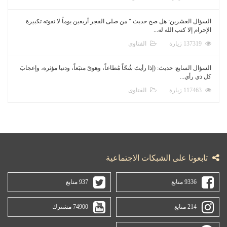
السؤال العشرين: هل صح حديث " من صلى الفجر أربعين يوماً لا تفوته تكبيرة
الإحرام إلا كتب الله له...
137319 زيارة
الفتاوى
السؤال السابع: حديث: (إذا رأيتَ شُحّاً مُطاعاً، وهوىً متبَعاً، ودنيا مؤثرة، وإعجابَ
كل ذي رأي...
117463 زيارة
الفتاوى
تابعونا على الشبكات الاجتماعية
9336 متابع
937 متابع
214 متابع
74900 مشترك