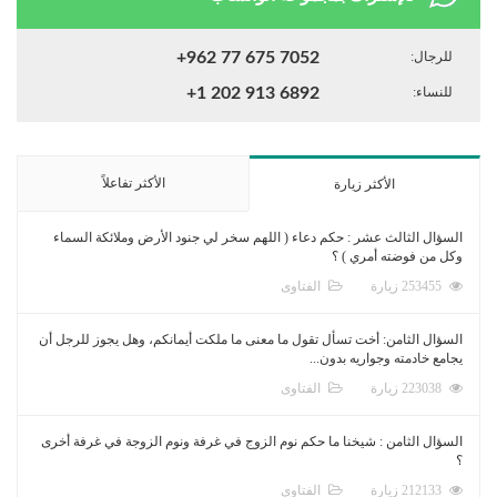
للرجال:
+962 77 675 7052
للنساء:
+1 202 913 6892
الأكثر تفاعلاً
الأكثر زيارة
السؤال الثالث عشر : حكم دعاء ( اللهم سخر لي جنود الأرض وملائكة السماء
وكل من فوضته أمري ) ؟
253455 زيارة
الفتاوى
السؤال الثامن: أخت تسأل تقول ما معنى ما ملكت أيمانكم، وهل يجوز للرجل أن
يجامع خادمته وجواريه بدون...
223038 زيارة
الفتاوى
السؤال الثامن : شيخنا ما حكم نوم الزوج في غرفة ونوم الزوجة في غرفة أخرى
؟
212133 زيارة
الفتاوى