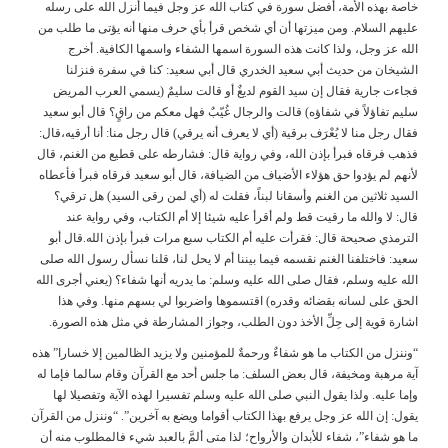
خاصة بهذه الأمة، أفضل سورة في كتاب الله عز وجل فيما أنزل الله على رسله
عليهم السلام. ومن ميزتها أن أي شخص قرأ بأي حرف منها أنه يؤتى ما طلب من
الله عز وجل، ولذا كانت هذه السورة اسمها الشفاء واسمها الكافية. أخرج
الشيخان من حديث أبي سعيد الخدري قال أبي سعيد: كنا في سفرة فنزلنا
فجاءت جارية فقال إن سيد القوم لديغٌ أو قالت سليمٌ (يسمي العرب المريض
سليم تفاؤلاً في شفاؤه) قالت والرجال غُيّبٌ فهل معكم من راقٍ؟ قال أبو سعيد
فقال رجل منا لا يُعْرَف برقية (أي لا يعرف أنه يرقي) قال رجل منا: أنا أرقيه،قال:
فذهب فرقاه فبرأ بإذن الله، وفي رواية قال: فشارطه على قطيع من الغنم، قال
لأنهم لم يؤدوا حق هؤلاء الأضياف من الضيافة، قال أبو سعيد فرقاه فبرأ فأعطاه
السيد ثلاثين من الغنم وأسقانا لبناً، فقلت له (أي لمن رقى السيد) هل ترقي؟
قال: لا والله ما رقيت قط ولم أقرأ عليه شيئا إلا أم الكتاب، وفي رواية عند
الترمذي صحيحة قال: فقرأت عليه أم الكتاب سبع مرات فبرأ بإذن الله.قال أبو
سعيد: فاختلفنا الغنم نقسمه فيما بيننا أم لا يحل لنا، قلنا نسأل رسول الله صلى
الله عليه وسلم، فقال صلى الله عليه وسلم: ما يدريه أنها شفاء؟ (يعني أجرى الله
الحق على لسانه بقضائه وقدره) اقتسموها واضربوا لي بسهم منها. وفي هذا
اشارة قوية إلى حِلِّ الأخذ دون الطلب، وجواز المشارطة في مثل هذه الصورة.
“وننزل من الكتاب ما هو شفاءٌ ورحمةٌ للمؤمنين ولا يزيد الظالمين إلا خسارا” هذه
آية مرهبة ومخيفة، قال بعض السلف: ما جلس أحد مع القرآن وقام سالما فإما له
وإما عليه. ولذا يقول النبي صلى الله عليه وسلم تفسيرا لهذه الآية وتفصيلا لها
يقول: إن الله عز وجل يرفع بهذا الكتاب أقواما ويضع به آخرين”. “وننزل من القرآن
ما هو شفاء”، شفاء للأبدان والأرواح؛ لذا متى ألمَّ بالعبد شيء فالمطلوب منه أن