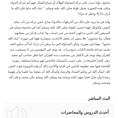
يتداوى، وإذا ترتب على تركه المداواة الهلاك أو ضياع العيال فهو آثم لتركه الدواء،
وعلى هذه الصورة يحمل قوله صلى الله عليه وسلم :” عباد الله تداوا فإن الله ما
أنزل داءً إلا وجعل له دواء”.
وأما في ما يزيد على ذلك من الترفهات فالدواء مباح، فمن تركه من باب تمام
اليقين والتوكل فهذا حسن؛ لقوله صلى الله عليه وسلم كما في صحيح مسلم في
السبعين ألف الذين يدخلون الجنة من غير حساب ولا عذاب فذكر من صفاتهم
فقال: ولا يتداوون” فلا ينبغي أن نجعل الأحاديث متضاربة فهذا في صورة “عباد الله
تداووا”، وهذا في صورة، ولكن المداواة التي ما ينبغي أن تترك أبداً أن يداوي العبد
نفسه بقراءة فاتحة الكتاب سبع مرات. قد يوجد في المؤمنين من لا يستجيب بدنه
للقرآن وقد يوجد في الكفار من يستجيب بدنه للقرآن كما فعل صاحب أبو سعيد
رقى كافراً فاستجاب، على حسب السجايا، فالناس لهم سجايا مختلفة، سورة
الفاتحة فيها نعم عظيمة للناس في الدنيا والآخرة ذلك أن هذه السورة حَوَت الخير
كله. أسأل الله لي ولكم السداد والرشاد وأسأل الله أن ينفعنا بما علمنا وأن يلهمنا
رشدنا وأن يَمُنَّ علينا بفهم كتابه وسنة نبيه وصلى الله وسلم على محمد وعلى آله
وصحبه وسلم
البث المباشر
أحدث الدروس والمحاضرات