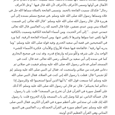
الأنفال في أولها وسمى الأعراف بالأعراف لأن الله قال فيها: “وعل الأعراف
رجال” فكذلك سميت الفاتحة بالحمد. وتسمى الفاتحة بالصلاة سماها الله جل في
علاه وسماها رسول الله صلى الله عليه وسلم ،في صحيح مسلم بسنده إلى أبي
هريرة قال: قال رسول الله صلى الله عليه وسلم: “قال الله تعالى: إني قسمت
الصلاة بيني وبين عبدي نصفين، فإذا قال الحمد لله رب العالمين قال الله تعالى
حمدني عبدي…” إلى آخر الحديث. ومن أسماء الفاتحة الكافية وسميت بالكافية
لأنها تكفي عما سواها وغيرها لا يكفي عنها، ومن أسماء الفاتحة الرقية، كما ورد
في الصحيحين في قصة أبي سعيد الخدري وفيه قوله صلى الله عليه وسلم: “وما
يدريه أنها رقية”، فالفاتحة فيها شفاء للأرواح وللأبدان، فكثرة الأسماء للشيء
الواحد يدل على شرفه وعُلُو منزلته وارتفاع قدره، وقد ثبت في صحيح البخاري
كما في سنده إلى أبي سعيد بن المعلّى رضي الله تعالى عنه قال: كنت في
المسجد أصلي فدعاني رسول الله صلى الله عليه وسلم فبقيت في صلاتي ثم
دعاني ففرغت من صلاتي واستجبت له، فقال لي النبي صلى الله عليه وسلم: لِمَ
لَمْ تجبني؟ قال: فقلت يا رسول الله إني كنت في الصلاة، فقال النبي صلى الله
عليه وسلم: أما سمعت قول الله “يا أيها الذين آمنوا استجيبوا لله وللرسول إذا
دعاكم لما يحييكم”، قال: ثم قال لي رسول الله صلى الله عليه وسلم: ألا أدلك
على أفضل سورة في القرآن قبل أن تخرج من المسجد؟ قلت: بلى يا رسول،
قال: فسأله الناس، ثم لمّا وصل إلى باب المسجد وأراد الخروج قلت: يا رسول
الله إنك قلت لي ستدلني على أعظم سورة في القرآن الكريم، فقال النبي صلى
الله عليه وسلم :نعم أعظم سورة في القرآن الحمدلله رب العالمين هي السبع
المثاني وهي القرآن العظيم الذي أوتيته.