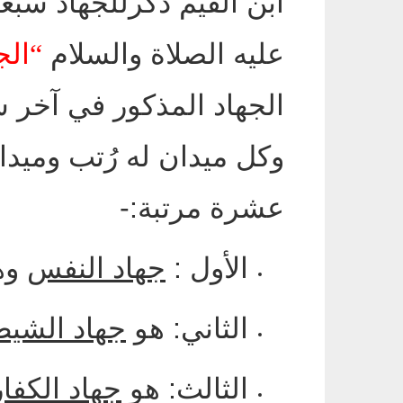
ابن القيم ذكرللجهاد سبع
عليه الصلاة والسلام
“
الج
الجهاد المذكور في آخر س
وكل ميدان له رُتب وميد
عشرة مرتبة
:-
الأول
:
جهاد النفس
وه
الثاني
:
هو
جهاد الشيط
الثالث
:
هو
جهاد الكفار