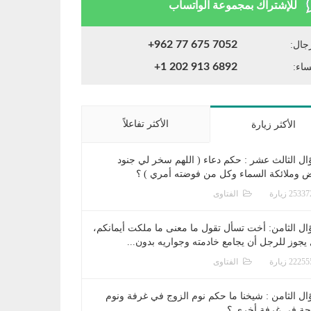
للإشتراك بمجموعة الواتساب
+962 77 675 7052
جال:
+1 202 913 6892
ساء:
الأكثر تفاعلاً
الأكثر زيارة
ال الثالث عشر : حكم دعاء ( اللهم سخر لي جنود
ض وملائكة السماء وكل من فوضته أمري ) ؟
الفتاوى
ال الثامن: أخت تسأل تقول ما معنى ما ملكت أيمانكم،
يجوز للرجل أن يجامع خادمته وجواريه بدون...
الفتاوى
ال الثامن : شيخنا ما حكم نوم الزوج في غرفة ونوم
جة في غرفة أخرى ؟