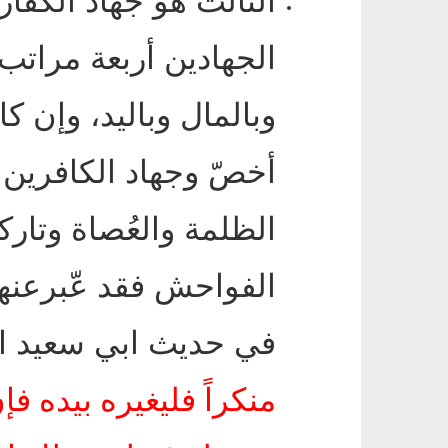
الثالث هو جهاد الكفّا
الجهادين أربعة مراتب
وبالمال وباليد، وإن ك
أخصّ وجهاد الكافرين 
الظلمة والعُصاة وتارك
الفواحش فقد عّبرعنها 
في حديث ابي سعيد 
منكراً فليغيره بيده ف