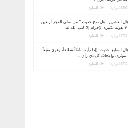
الفتاوى
ال العشرين: هل صح حديث " من صلى الفجر أربعين
 لا تفوته تكبيرة الإحرام إلا كتب الله له...
الفتاوى
ل السابع: حديث: (إذا رأيتَ شُحّاً مُطاعاً، وهوىً متبَعاً،
ا مؤثرة، وإعجابَ كل ذي رأي...
الفتاوى