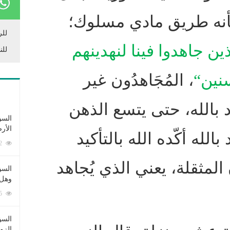
أنه طريق مادي مسلوك؛
للر
ين جاهدوا فينا لنهدينهم
للن
سنين
“
، المُجَاهدُون غير
 بالله، حتى يتسع الذهن
السؤ
الأر
الله أكّده الله بالتأكيد
253372 زيارة
 المثقلة، يعني الذي يُجاهد
السؤ
وهل 
222555 زيارة
السؤ
الزو