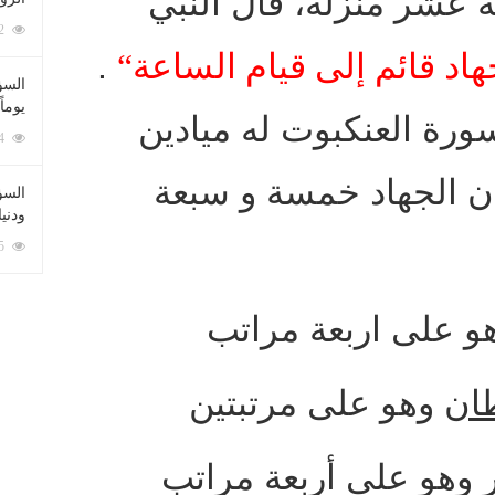
ة عشر منزلة، قال النبي
212072 زيارة
هاد قائم إلى قيام الساعة
“
.
السؤ
يوماً
ورة العنكبوت له ميادين
137214 زيارة
ان الجهاد خمسة و سبعة
السؤا
ودني
117325 زيارة
و على اربعة مراتب
ان
وهو على مرتبتين
وهو على أربعة مراتب