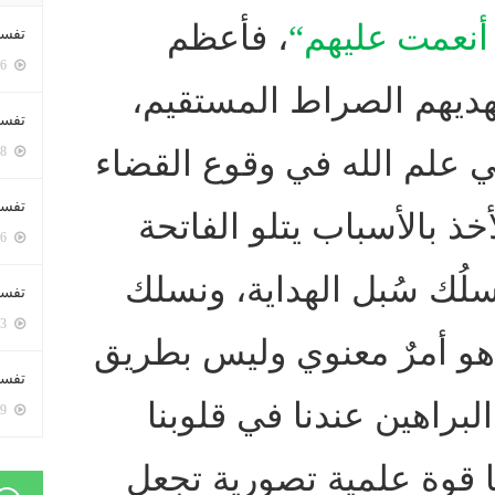
أنعمت عليهم
“
، فأعظم
تفسي
5396 زيارة
هديهم الصراط المستقيم،
تفسي
ي علم الله في وقوع القضاء
5158 زيارة
تفسير
خذ بالأسباب يتلو الفاتحة
5176 زيارة
سلُك سُبل الهداية، ونسلك
تفسير
5063 زيارة
هو أمرٌ معنوي وليس بطريق
تفسير 
براهين عندنا في قلوبنا
5179 زيارة
ا قوة علمية تصورية تجعل