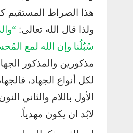
هذا الصراط المستقيم ك
ولذا قال الله تعالى
:
“
والذ
سُبُلُنا وإن الله لمع المُح
مذكورين والمذكور الجهاد
لكل أنواع الجهاد، فالجهاد ب
الأول باللام والثاني النون
لابُد ان يكون مهدياً
.