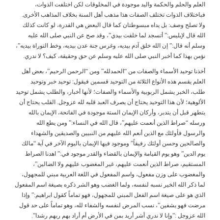
العلم والحلم والحكمة واليد موجودة في المخلوقات لكن اختلفت الذوات،
فباختلاف الذوات تختلف الصفات هذا مذهب أهل السنة بخلاف المذاهب الأخرى.
ولا تصلح وصف: بل يداه مبسوطتان كما قال البعض هي القدرة، لو كانت كذلك
الله قال لإبليس:” أتسجد لما خلقت بيدي”، وقد صح عن النبي صلى الله عليه
وسلم أنه قال:” إن الله خلق آدم بيديه، وغرس جنة عدن بيديه، وخط التوراة بيديه”،
نؤمن بهذا كما أخبر النبي صلى الله عليه وسلم عن حق وحقيقة، كيف؟ لا ندري.
أخذنا توحيد الأسماء والصفات من “الحمدلله” ومن “الرحمن الرحيم”، بعض أهل
العلم يقسم هذه الأنواع الثلاثة من التوحيد قسمين فيقول: توحيد خبر وتوحيد
طلب، الخبر يشمل الربوبية والأسماء والصفات؛ لأنها أخبار، والطلب يشمل توحيد
الألوهية؛ لأن هذا التوحيد يحتاج أن يصرف العبد قلبه لله عزوجل. القلب يحتاج أن
يتطهر قبل أن يتدبر، وأركان الإيمان الستة موجودة في الفاتحة، الإيمان بالله
ورسله “صراط الذين أنعمت عليهم”، قال الله في النساء:” ومن يطع الله
والرسول فأولئك مع الذين أنعم الله عليهم من النبيين والصديقين والشهداء
والصالحين وحسن أولئك رفيقاً” وموجود فيها الإيمان باليوم الآخر في آية “مالك
يوم الدين” وهو يوم القيامة والإيمان بالقضاء والقدر موجود في:” اهدنا الصراط
المستقيم، صراط الذين أنعمت عليهم، غير المغضوب عليهم ولا الضالين”،
والمغضوب على وزن مفعول، واسم المفعول في اللغة العربية مبني للمجهول،
لما ذكر الله الخير نسبه لنفسه، ولما الغضب وهو الشر ذكره بصيغة اسم المفعول
الذي هو على صيغة اسم الفعل المبني للمجهول، فهو تماماً كقول ابراهيم:” وإذا
مرضت فهو يشفين”، نسب المرض لنفسه والشفاء لله، وهو تماماً على حد قول
الله عزوجل :”وإنا لا ندري أشر أريد بمن في الأرض أم أراد بهم ربهم رشدا”.