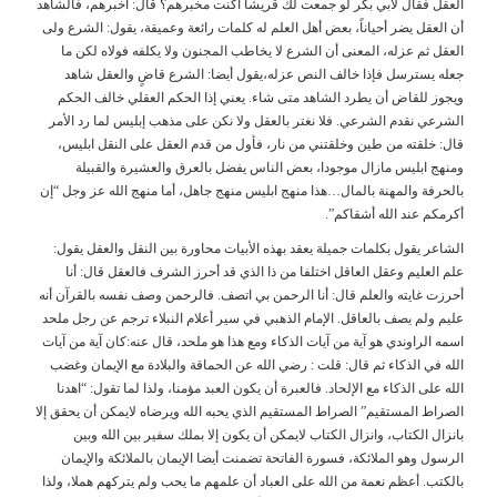
العقل فقال لأبي بكر لو جمعت لك قريشاً أكنت مخبرهم؟ قال: أخبرهم، فالشاهد
أن العقل يضر أحياناً، بعض أهل العلم له كلمات رائعة وعميقة، يقول: الشرع ولى
العقل ثم عزله، المعنى أن الشرع لا يخاطب المجنون ولا يكلفه فولاه لكن ما
جعله يسترسل فإذا خالف النص عزله،يقول أيضا: الشرع قاضٍ والعقل شاهد
ويجوز للقاض أن يطرد الشاهد متى شاء. يعني إذا الحكم العقلي خالف الحكم
الشرعي نقدم الشرعي. فلا نغتر بالعقل ولا نكن على مذهب إبليس لما رد الأمر
قال: خلقته من طين وخلقتني من نار، فأول من قدم العقل على النقل ابليس،
ومنهج ابليس مازال موجودا، بعض الناس يفضل بالعرق والعشيرة والقبيلة
بالحرفة والمهنة بالمال…هذا منهج ابليس منهج جاهل، أما منهج الله عز وجل “إن
أكرمكم عند الله أشقاكم”.
الشاعر يقول بكلمات جميلة يعقد بهذه الأبيات محاورة بين النقل والعقل يقول:
علم العليم وعقل العاقل اختلفا من ذا الذي قد أحرز الشرف فالعقل قال: أنا
أحرزت غايته والعلم قال: أنا الرحمن بي اتصف. فالرحمن وصف نفسه بالقرآن أنه
عليم ولم يصف بالعاقل. الإمام الذهبي في سير أعلام النبلاء ترجم عن رجل ملحد
اسمه الراوندي هو آية من آيات الذكاء ومع هذا هو ملحد، قال عنه:كان آية من آيات
الله في الذكاء ثم قال: قلت : رضي الله عن الحماقة والبلادة مع الإيمان وغضب
الله على الذكاء مع الإلحاد. فالعبرة أن يكون العبد مؤمنا، ولذا لما تقول: “اهدنا
الصراط المستقيم” الصراط المستقيم الذي يحبه الله ويرضاه لايمكن أن يحقق إلا
بانزال الكتاب، وانزال الكتاب لايمكن أن يكون إلا بملك سفير بين الله وبين
الرسول وهو الملائكة، فسورة الفاتحة تضمنت أيضا الإيمان بالملائكة والإيمان
بالكتب. أعظم نعمة من الله على العباد أن علمهم ما يحب ولم يتركهم هملا، ولذا