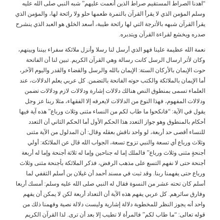
“اهدنا الصراط المستقيم صراط الذين أنعمت عليهم” شبه النبي صلى الله عليه
وسلم المؤمن الذي لا يقرأ القرآن بالتمرة طعمها حلو ولا رائحة لها، والمؤمن الذي
يقرأ القرآن شبهه بالأترجة التي لها رائحة طيبة، أسعد الخلق هو العبد الذي ينشرح
صدره ويخشع لقراءة القرآن ويتدبره.
نعمة الله عظيمة علينا فهو الذي أرسل لنا رسلا وأنزل ملائكة سفراء بيننا وبينهم،
وكان لأثر ارسال الرسل كانت رسالة وهي القرآن الكريم. تبين لنا أن الفاتحة
حوت الإيمان بالأركان الستة: الإيمان بالله والرسل والقضاء والقدر واليوم الآخر،
أما الإيمان بالملائكة والكتب حوته الفاتحة بالتضمن. كل عربي يعلم الدلالات، عند
العلماء تسمى بمنطوق النص هنالك دلالات إشارة ودلالات لازم ودلالات تضمن
ودلالات المفهوم، فهذا النوع من الدلالات لايعرفه إلا الفقهاء، مثلا ربنا عز وجل
يقول في الآية: “فانكحوا ما طاب لكم من النساء مثنى وثلاث ورباع” هذه آية فيها
أحكام بالمنطوق وهو جواز التعدد هذا الحكم الأول أما الحكم الثاني أن التعدد
للنساء أقصى حد أربعة، لو واحد ناقش بعقله وقال: أن المدلول من الآية مثنى
وثلاث ورباع أي تسعة والنبي تزوج تسعة، الجواب الله قال عن الملائكة: أولي
أجنحةٍ مثنى وثلاث ورباع” فالملك إما له جناحين وإما له ثلاثة أجنحة وإما له أربعة
أجنحة حتى لا نفهم التسع على مذهب الرفض، فذكر الملائكة بأجنحة مثنى وثلاث
ورباع حتى يفهمنا ربنا. وقد ثبت في مسند أحمد أن غيلان بن أسلم الثقفي لما
أسلم كان تحته عشر من النسوة فقال له النبي صلى الله عليه وسلم: أمسك أربعا
وفارق سائرهم. كل عربي يفهم هذه الآية أن التعداد أربعة لكن لا يمكن أن يفهم
واحد أنه يجوز النظر للمخطوبة دلالة إشارية وليست دلالة نصية وفهمنا ذلك من
قوله تعالى: “ما طاب لكم” فالمرأة لا تطيب إلا بعد أن ترى. لذا القرآن الكريم