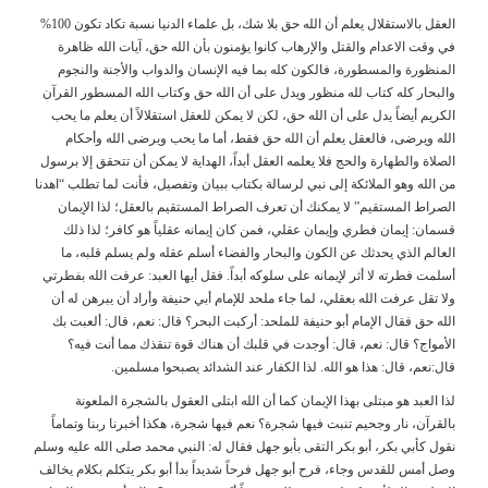
العقل بالاستقلال يعلم أن الله حق بلا شك، بل علماء الدنيا نسبة تكاد تكون 100%
في وقت الاعدام والقتل والإرهاب كانوا يؤمنون بأن الله حق، آيات الله ظاهرة
المنظورة والمسطورة، فالكون كله بما فيه الإنسان والدواب والأجنة والنجوم
والبحار كله كتاب لله منظور ويدل على أن الله حق وكتاب الله المسطور القرآن
الكريم أيضاً يدل على أن الله حق، لكن لا يمكن للعقل استقلالاً أن يعلم ما يحب
الله ويرضى، فالعقل يعلم أن الله حق فقط، أما ما يحب ويرضى الله وأحكام
الصلاة والطهارة والحج فلا يعلمه العقل أبداً، الهداية لا يمكن أن تتحقق إلا برسول
من الله وهو الملائكة إلى نبي لرسالة بكتاب ببيان وتفصيل، فأنت لما تطلب “اهدنا
الصراط المستقيم” لا يمكنك أن تعرف الصراط المستقيم بالعقل؛ لذا الإيمان
قسمان: إيمان فطري وإيمان عقلي، فمن كان إيمانه عقلياً هو كافر؛ لذا ذلك
العالم الذي يحدثك عن الكون والبحار والفضاء أسلم عقله ولم يسلم قلبه، ما
أسلمت فطرته لا أثر لإيمانه على سلوكه أبداً. فقل أيها العبد: عرفت الله بفطرتي
ولا تقل عرفت الله بعقلي، لما جاء ملحد للإمام أبي حنيفة وأراد أن يبرهن له أن
الله حق فقال الإمام أبو حنيفة للملحد: أركبت البحر؟ قال: نعم، قال: ألعبت بك
الأمواج؟ قال: نعم، قال: أوجدت في قلبك أن هناك قوة تنقذك مما أنت فيه؟
قال:نعم، قال: هذا هو الله. لذا الكفار عند الشدائد يصبحوا مسلمين.
لذا العبد هو مبتلى بهذا الإيمان كما أن الله ابتلى العقول بالشجرة الملعونة
بالقرآن، نار وجحيم تنبت فيها شجرة؟ نعم فيها شجرة، هكذا أخبرنا ربنا وتماماً
نقول كأبي بكر، أبو بكر التقى بأبو جهل فقال له: النبي محمد صلى الله عليه وسلم
وصل أمس للقدس وجاء، فرح أبو جهل فرحاً شديداً بدأ أبو بكر يتكلم بكلام يخالف