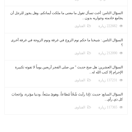
السؤال الثامن: أخت تسأل تقول ما معنى ما ملكت أيمانكم، وهل يجوز للرجل أن
يجامع خادمته وجواريه بدون...
222682 زيارة
الفتاوى
السؤال الثامن : شيخنا ما حكم نوم الزوج في غرفة ونوم الزوجة في غرفة أخرى
؟
212090 زيارة
الفتاوى
السؤال العشرين: هل صح حديث " من صلى الفجر أربعين يوماً لا تفوته تكبيرة
الإحرام إلا كتب الله له...
137231 زيارة
الفتاوى
السؤال السابع: حديث: (إذا رأيتَ شُحّاً مُطاعاً، وهوىً متبَعاً، ودنيا مؤثرة، وإعجابَ
كل ذي رأي...
117365 زيارة
الفتاوى