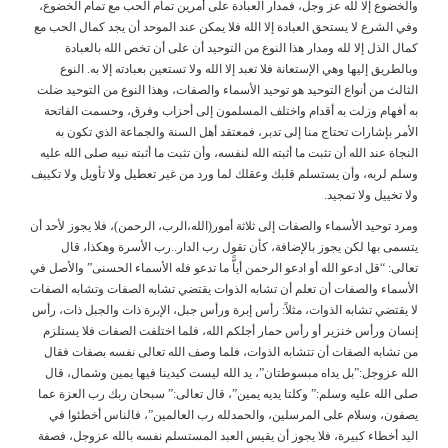
والخضوع إلا لله عز وجل، فمدار العبادة على أمرين تمام الحب مع تمام الخضوع،
وفي الشرع لا يستحق العبادة إلا الله فلا يمكن عند الموحد أن يجد كمال الحب مع
كمال الذل إلا لله ومدار هذا النوع من التوحيد أن على أن تخص الله بالعبادة
وبالطريق إليها وهي الإستعانة فلا تعبد إلا الله ولا تستعين بعبادته إلا به. النوع
الثالث من أنواع التوحيد هو توحيد الأسماء والصفات، وهذا النوع من التوحيد ضلت
به أفهام وزلت به أقدام واختلف المسلمون إلى أحزاب وفرق، وحسمت الفاتحة
الأمر بإشارات تحتاج منا إلى تدبر، فمعتقد أهل السنة والجماعة الذي تكون به
النجاة عند الله أن تثبت ما أثبته الله لنفسه، وأن تثبت ما أثبته نبيه صلى الله عليه
وسلم لربه، وأن يستسلم قلبك وعقلك لما ورد من غير تعطيل ولا تأويل ولا تكييف
ولا تخييل ولا تمجيد.
ومرد توحيد الأسماء والصفات إلى ثلاثة أمور(الله،الرب، الرحمن)، فلا يجوز لأحد أن
يتسمى بها لكن يجوز بالإضافة، كأن تقول رب الدار..رب الأسرة وهكذا، قال
تعالى: “قل ادعو الله أو ادعو الرحمن أياًّ ما تدعو فله الأسماء الحسنى” والأصل في
الأسماء والصفات أن تعلم أن تشابه الذوات يقتضي تشابه الصفات وتشابه الصفات
لا يقتضي تشابه الذوات، مثلاً: رأس إبرة ورأس جبل، الإبرة ذات والجبل ذات، رأس
إنسان ورأس خنزير أو رأس حمار أجلكم الله، فلما اختلفت الصفات فلا يستلزم
من تشابه الصفات أن تتشابه الذوات، فلما وصف الله تعالى نفسه بصفات فقال
الله عزوجل:”بل يداه مبسوطتان”، يد الله ليست كيدينا فيها يمين وشمال، قال
صلى الله عليه وسلم:” وكلتا يديه يمين”، قال تعالى:” سبحان ربك رب العزة عما
يصفون، وسلام على المرسلين، والحمدلله رب العالمين”، فالناس أخطئوا في
اليد أخطاء كبيرة، فلا يجوز أن يقيس العبد المستسلم نفسه بالله عزوجل، فصفة