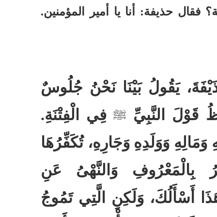
ة؟ فقال حذيفة
:
أنا يا أمير المؤمنين
.
يْفَةَ، يَقُولُ بَيْنَا نَحْنُ جُلُوسٌ
ظُ قَوْلَ النَّبِيِّ
فِي الْفِتْنَةِ‏
.‏
ﷺ
 وَمَالِهِ وَوَلَدِهِ وَجَارِهِ، تُكَفِّرُهَا
ْرُ بِالْمَعْرُوفِ وَالنَّهْىُ عَنِ
ا أَسْأَلُكَ، وَلَكِنِ الَّتِي تَمُوجُ