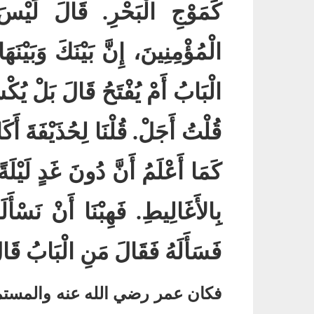
كَمَوْجِ الْبَحْرِ‏
.‏
قَالَ لَيْسَ 
الْمُؤْمِنِينَ، إِنَّ بَيْنَكَ وَبَيْنَهَا 
الْبَابُ أَمْ يُفْتَحُ قَالَ بَلْ يُكْس
قُلْتُ أَجَلْ‏
.‏
قُلْنَا لِحُذَيْفَةَ أَ
كَمَا أَعْلَمُ أَنَّ دُونَ غَدٍ لَيْلَةً
بِالأَغَالِيطِ
.‏
فَهِبْنَا أَنْ نَسْأَ
فَسَأَلَهُ فَقَالَ مَنِ الْبَابُ قَال
فكان عمر رضي الله عنه والمست