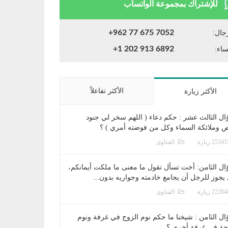
للإشتراك بمجموعة الواتساب
+962 77 675 7052
جال:
+1 202 913 6892
ساء:
الأكثر تفاعلاً
الأكثر زيارة
ال الثالث عشر : حكم دعاء ( اللهم سخر لي جنود
ض وملائكة السماء وكل من فوضته أمري ) ؟
الفتاوى
ال الثامن: أخت تسأل تقول ما معنى ما ملكت أيمانكم،
يجوز للرجل أن يجامع خادمته وجواريه بدون...
الفتاوى
ال الثامن : شيخنا ما حكم نوم الزوج في غرفة ونوم
جة في غرفة أخرى ؟