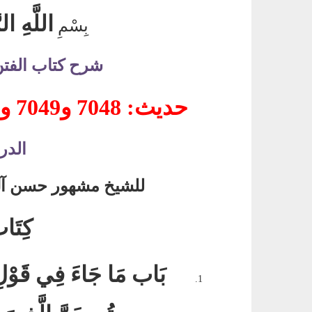
اللَّهِ ال
بِسْمِ
شرح كتاب الفت
حديث
: 7048
و
7049
و
الدر
للشيخ مشهور حسن آل
كِتَاب
بَاب مَا جَاءَ فِي قَوْلِ 