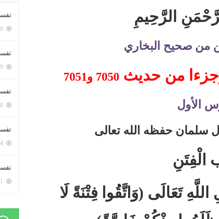
رَّحْمَنِ الرَّحِيمِ
تفسي
5450 زيارة
ن من صحيح البخاري
تفسي
5209 زيارة
جزءا من حديث
7050
و
7051
تفسير
س الأول
5230 زيارة
 سلمان حفظه الله تعالى
تفسير
5114 زيارة
 الْفِتَنِ
تفسير 
5231 زيارة
اللَّهِ تَعَالَى
(
وَاتَّقُوا فِتْنَةً لَا