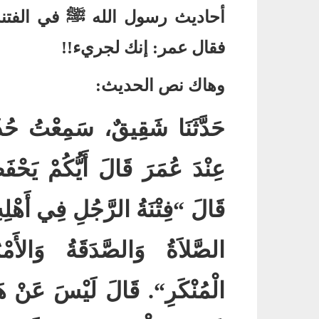
أحاديث رسول الله
ﷺ
في الفتن
فقال عمر
:
إنك لجريء
!!
وهاك نص الحديث
:
حَدَّثَنَا شَقِيقٌ، سَمِعْتُ حُذَ
عِنْدَ عُمَرَ قَالَ أَيُّكُمْ يَحْفَ
قَالَ ‏
“
فِتْنَةُ الرَّجُلِ فِي أَهْلِهِ
الصَّلاَةُ وَالصَّدَقَةُ وَالأَم
الْمُنْكَرِ‏
“‏‏.‏
قَالَ لَيْسَ عَنْ هَذَ