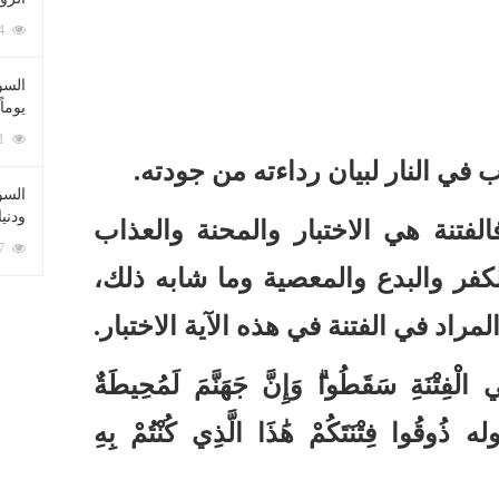
212114 زيارة
السؤ
يوماً
137271 زيارة
 في النار لب
ي
ان رداءته من جودته
.
السؤا
ودني
الفتنة هي الاختبار والمحنة والعذاب
117417 زيارة
كفر والبدع والمعصية وما شابه ذلك،
لمراد في الفتنة في هذه الآية الاختبار
.
ي الْفِتْنَةِ سَقَطُوا
وَإِنَّ جَهَنَّمَ لَمُحِيطَةٌ
ه ذُوقُوا فِتْنَتَكُمْ هَٰذَا الَّذِي كُنْتُمْ بِهِ