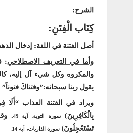
الشرح
:
كِتَاب الْفِتَنِ
:
أصل الفتنة في اللغة
:
إدخال الذهب
وأما في التعريف الاصطلاحي
:
ف
والمكروه وكل شيء آل إليه، كال
يقول ربنا سبحانه
:”
وفتناكَ فتوناً
”
ا
ويراد في الفتنة العذاب
“
أَلَا فِ
بِالْكَافِرِينَ
)
.
وقول
سورة التوبة
.
آية
49
تَسْتَعْجِلُونَ
)
سورة الذاريات، آية
14.