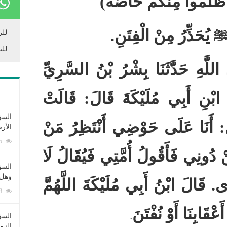
 ظَلَمُوا مِنْكُمْ خَاصَّةً
)
يُحَذِّرُ مِنْ الْفِتَنِ
.
للر
للن
ِ اللَّهِ حَدَّثَنَا بِشْرُ بْنُ السَّرِيِّ
 ابْنِ أَبِي مُلَيْكَةَ قَالَ
:
قَالَتْ
السؤ
:
أَنَا عَلَى حَوْضِي أَنْتَظِرُ مَنْ
الأر
253415 زيارة
ْ دُونِي فَأَقُولُ أُمَّتِي فَيُقَالُ لَا
السؤ
وهل 
َى
.
قَالَ ابْنُ أَبِي مُلَيْكَةَ اللَّهُمَّ
222848 زيارة
عْقَابِنَا أَوْ نُفْتَنَ
السؤ
.
الزو