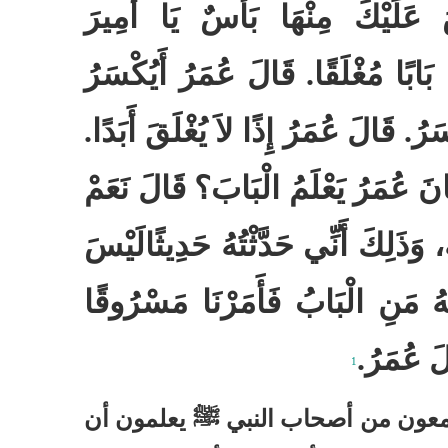
عَلَيْكَ مِنْهَا بَأْسٌ يَا أَمِيرَ
بَابًا مُغْلَقًا‏
.‏
قَالَ عُمَرُ أَيُكْسَرُ
َرُ‏
.‏
قَالَ عُمَرُ إِذًا لاَ يُغْلَقَ أَبَدًا‏
.‏
كَانَ عُمَرُ يَعْلَمُ الْبَابَ؟ قَالَ نَعَمْ
، وَذَلِكَ أَنِّي حَدَّثْتُهُ حَدِيثًا
لَيْسَ
لَهُ مَنِ الْبَابُ فَأَمَرْنَا مَسْرُوقًا
َ عُمَرُ‏
.‏
1
معون من أصحاب النبي
ﷺ
يعلمون أن