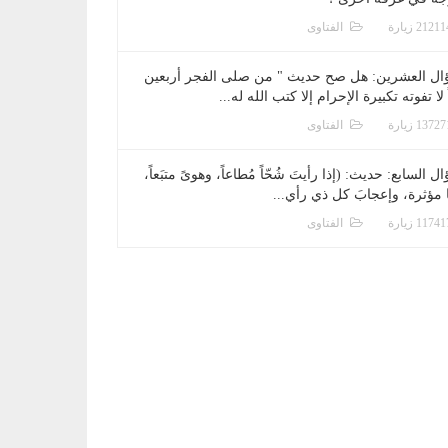
الفتاوى
ال العشرين: هل صح حديث " من صلى الفجر أربعين
 لا تفوته تكبيرة الإحرام إلا كتب الله له...
الفتاوى
ل السابع: حديث: (إذا رأيتَ شُحّاً مُطاعاً، وهوىً متبَعاً،
ا مؤثرة، وإعجابَ كل ذي رأي...
الفتاوى