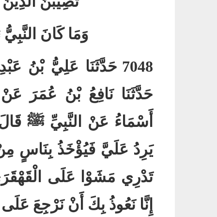
تُصِيبَنَّ الَّذِينَ
وَمَا كَانَ النَّبِيُّ
ﷺ
7048
حَدَّثَنَا عَلِيُّ بْنُ عَبْد
حَدَّثَنَا نَافِعُ بْنُ عُمَرَ عَنْ
أَسْمَاءُ عَنْ النَّبِيِّ
ﷺ
قَالَ
يَرِدُ عَلَيَّ فَيُؤْخَذُ بِنَاسٍ مِن
تَدْرِي مَشَوْا عَلَى الْقَهْقَر
إِنَّا نَعُوذُ بِكَ أَنْ نَرْجِعَ عَلَى أَ