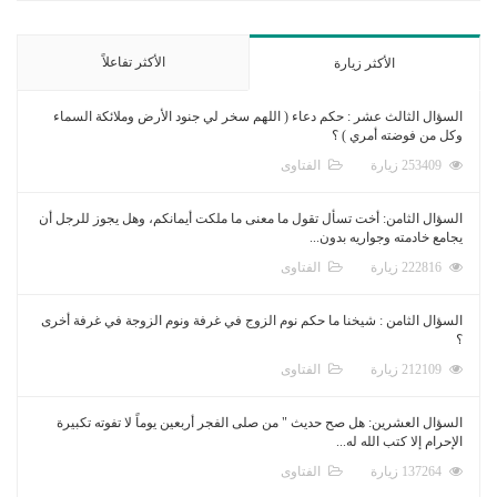
الأكثر تفاعلاً
الأكثر زيارة
السؤال الثالث عشر : حكم دعاء ( اللهم سخر لي جنود الأرض وملائكة السماء
وكل من فوضته أمري ) ؟
253409 زيارة
الفتاوى
السؤال الثامن: أخت تسأل تقول ما معنى ما ملكت أيمانكم، وهل يجوز للرجل أن
يجامع خادمته وجواريه بدون...
222816 زيارة
الفتاوى
السؤال الثامن : شيخنا ما حكم نوم الزوج في غرفة ونوم الزوجة في غرفة أخرى
؟
212109 زيارة
الفتاوى
السؤال العشرين: هل صح حديث " من صلى الفجر أربعين يوماً لا تفوته تكبيرة
الإحرام إلا كتب الله له...
137264 زيارة
الفتاوى