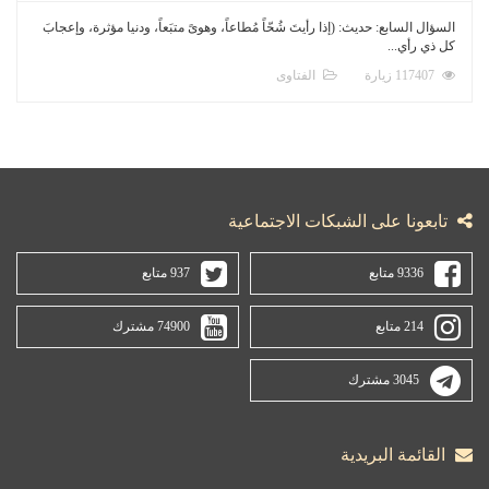
السؤال السابع: حديث: (إذا رأيتَ شُحّاً مُطاعاً، وهوىً متبَعاً، ودنيا مؤثرة، وإعجابَ
كل ذي رأي...
117407 زيارة
الفتاوى
تابعونا على الشبكات الاجتماعية
9336 متابع
937 متابع
214 متابع
74900 مشترك
3045 مشترك
القائمة البريدية