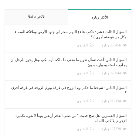
الأكثر تفاعلاً
الأكثر زيارة
السؤال الثالث عشر : حكم دعاء ( اللهم سخر لي جنود الأرض وملائكة السماء
وكل من فوضته أمري ) ؟
253456 زيارة
الفتاوى
السؤال الثامن: أخت تسأل تقول ما معنى ما ملكت أيمانكم، وهل يجوز للرجل أن
يجامع خادمته وجواريه بدون...
223044 زيارة
الفتاوى
السؤال الثامن : شيخنا ما حكم نوم الزوج في غرفة ونوم الزوجة في غرفة أخرى
؟
212134 زيارة
الفتاوى
السؤال العشرين: هل صح حديث " من صلى الفجر أربعين يوماً لا تفوته تكبيرة
الإحرام إلا كتب الله له...
137320 زيارة
الفتاوى