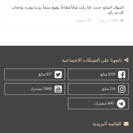
السؤال السابع: حديث: (إذا رأيتَ شُحّاً مُطاعاً، وهوىً متبَعاً، ودنيا مؤثرة، وإعجابَ
كل ذي رأي...
117464 زيارة
الفتاوى
تابعونا على الشبكات الاجتماعية
9336 متابع
937 متابع
214 متابع
74900 مشترك
3045 مشترك
القائمة البريدية