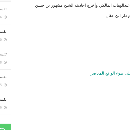
عبدالوهاب المالكي وأخرج احاديثه الشيخ مشهور بن حسن
تفسي
م دار ابن عفان
5386 زيارة
تفسي
5150 زيارة
تفسير
5168 زيارة
لى ضوء الواقع المعاصر
تفسير
5055 زيارة
تفسير 
5169 زيارة