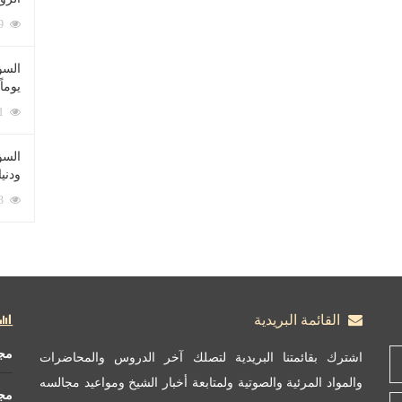
212069 زيارة
السؤ
يوماً
137201 زيارة
السؤا
ودني
117313 زيارة
القائمة البريدية
مج
اشترك بقائمتنا البريدية لتصلك آخر الدروس والمحاضرات
والمواد المرئية والصوتية ولمتابعة أخبار الشيخ ومواعيد مجالسه
مج