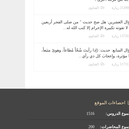
الفتاوى
ال العشرين: هل صح حديث " من صلى الفجر أربعين
 لا تفوته تكبيرة الإحرام إلا كتب الله له...
الفتاوى
ل السابع: حديث: (إذا رأيتَ شُحّاً مُطاعاً، وهوىً متبَعاً،
ا مؤثرة، وإعجابَ كل ذي رأي...
الفتاوى
احصاءات الموقع
موع الدروس:
1516
موع المحاضرات:
200