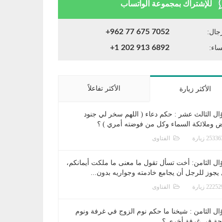
للإشتراك بمجموعة الواتساب
+962 77 675 7052
جال:
+1 202 913 6892
ساء:
الأكثر تفاعلاً
الأكثر زيارة
ال الثالث عشر : حكم دعاء ( اللهم سخر لي جنود
ض وملائكة السماء وكل من فوضته أمري ) ؟
الفتاوى
ال الثامن: أخت تسأل تقول ما معنى ما ملكت أيمانكم،
يجوز للرجل أن يجامع خادمته وجواريه بدون...
الفتاوى
ال الثامن : شيخنا ما حكم نوم الزوج في غرفة ونوم
جة في غرفة أخرى ؟