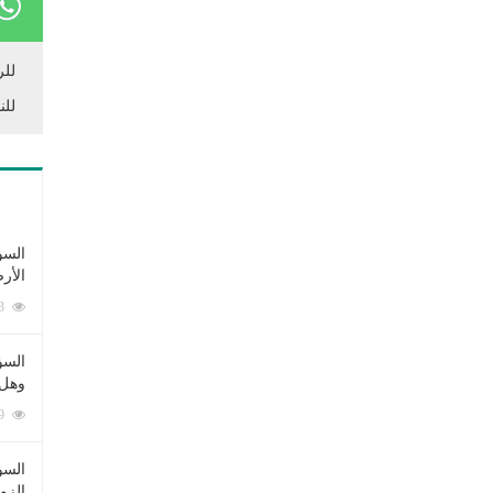
للر
للن
السؤ
الأر
253363 زيارة
السؤ
وهل 
222529 زيارة
السؤ
الزو