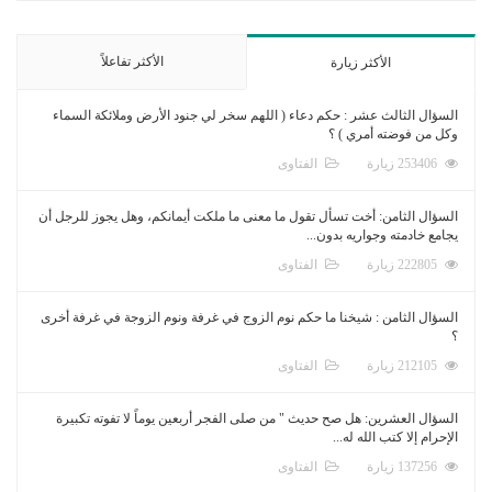
الأكثر تفاعلاً
الأكثر زيارة
السؤال الثالث عشر : حكم دعاء ( اللهم سخر لي جنود الأرض وملائكة السماء
وكل من فوضته أمري ) ؟
253406 زيارة
الفتاوى
السؤال الثامن: أخت تسأل تقول ما معنى ما ملكت أيمانكم، وهل يجوز للرجل أن
يجامع خادمته وجواريه بدون...
222805 زيارة
الفتاوى
السؤال الثامن : شيخنا ما حكم نوم الزوج في غرفة ونوم الزوجة في غرفة أخرى
؟
212105 زيارة
الفتاوى
السؤال العشرين: هل صح حديث " من صلى الفجر أربعين يوماً لا تفوته تكبيرة
الإحرام إلا كتب الله له...
137256 زيارة
الفتاوى