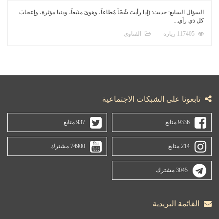
السؤال السابع: حديث: (إذا رأيتَ شُحّاً مُطاعاً، وهوىً متبَعاً، ودنيا مؤثرة، وإعجابَ
كل ذي رأي...
117405 زيارة
الفتاوى
تابعونا على الشبكات الاجتماعية
9336 متابع
937 متابع
214 متابع
74900 مشترك
3045 مشترك
القائمة البريدية