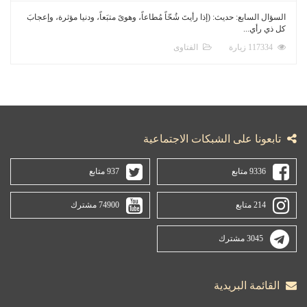
السؤال السابع: حديث: (إذا رأيتَ شُحّاً مُطاعاً، وهوىً متبَعاً، ودنيا مؤثرة، وإعجابَ
كل ذي رأي...
117334 زيارة
الفتاوى
تابعونا على الشبكات الاجتماعية
9336 متابع
937 متابع
214 متابع
74900 مشترك
3045 مشترك
القائمة البريدية