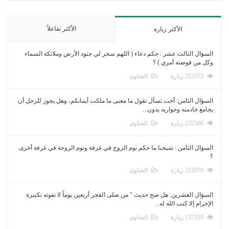
الأكثر تفاعلاً
الأكثر زيارة
السؤال الثالث عشر : حكم دعاء ( اللهم سخر لي جنود الأرض وملائكة السماء
وكل من فوضته أمري ) ؟
253373 زيارة
الفتاوى
السؤال الثامن: أخت تسأل تقول ما معنى ما ملكت أيمانكم، وهل يجوز للرجل أن
يجامع خادمته وجواريه بدون...
222566 زيارة
الفتاوى
السؤال الثامن : شيخنا ما حكم نوم الزوج في غرفة ونوم الزوجة في غرفة أخرى
؟
212076 زيارة
الفتاوى
السؤال العشرين: هل صح حديث " من صلى الفجر أربعين يوماً لا تفوته تكبيرة
الإحرام إلا كتب الله له...
137218 زيارة
الفتاوى