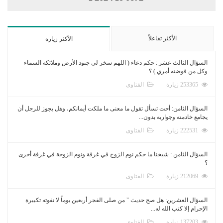
الأكثر تفاعلاً
الأكثر زيارة
السؤال الثالث عشر : حكم دعاء ( اللهم سخر لي جنود الأرض وملائكة السماء
وكل من فوضته أمري ) ؟
253365 زيارة
الفتاوى
السؤال الثامن: أخت تسأل تقول ما معنى ما ملكت أيمانكم، وهل يجوز للرجل أن
يجامع خادمته وجواريه بدون...
222531 زيارة
الفتاوى
السؤال الثامن : شيخنا ما حكم نوم الزوج في غرفة ونوم الزوجة في غرفة أخرى
؟
212069 زيارة
الفتاوى
السؤال العشرين: هل صح حديث " من صلى الفجر أربعين يوماً لا تفوته تكبيرة
الإحرام إلا كتب الله له...
137203 زيارة
الفتاوى