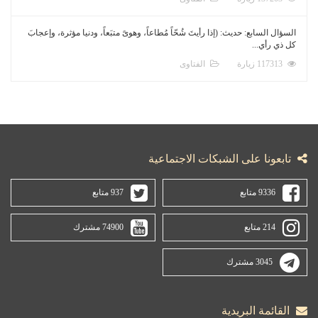
السؤال السابع: حديث: (إذا رأيتَ شُحّاً مُطاعاً، وهوىً متبَعاً، ودنيا مؤثرة، وإعجابَ
كل ذي رأي...
117313 زيارة
الفتاوى
تابعونا على الشبكات الاجتماعية
9336 متابع
937 متابع
214 متابع
74900 مشترك
3045 مشترك
القائمة البريدية