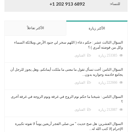
للنساء:
+1 202 913 6892
الأكثر تفاعلاً
الأكثر زيارة
السؤال الثالث عشر : حكم دعاء ( اللهم سخر لي جنود الأرض وملائكة السماء
وكل من فوضته أمري ) ؟
253385 زيارة
الفتاوى
السؤال الثامن: أخت تسأل تقول ما معنى ما ملكت أيمانكم، وهل يجوز للرجل أن
يجامع خادمته وجواريه بدون...
222666 زيارة
الفتاوى
السؤال الثامن : شيخنا ما حكم نوم الزوج في غرفة ونوم الزوجة في غرفة أخرى
؟
212087 زيارة
الفتاوى
السؤال العشرين: هل صح حديث " من صلى الفجر أربعين يوماً لا تفوته تكبيرة
الإحرام إلا كتب الله له...