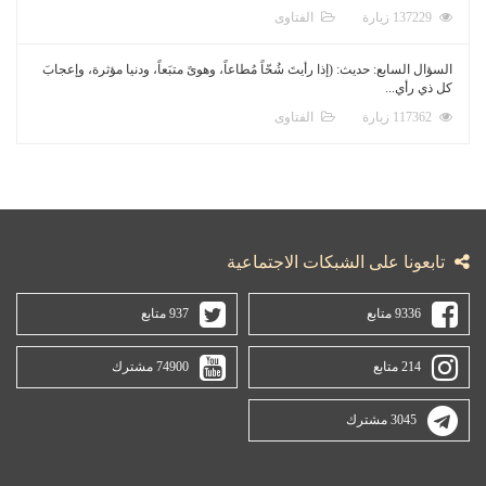
137229 زيارة
الفتاوى
السؤال السابع: حديث: (إذا رأيتَ شُحّاً مُطاعاً، وهوىً متبَعاً، ودنيا مؤثرة، وإعجابَ
كل ذي رأي...
117362 زيارة
الفتاوى
تابعونا على الشبكات الاجتماعية
9336 متابع
937 متابع
214 متابع
74900 مشترك
3045 مشترك