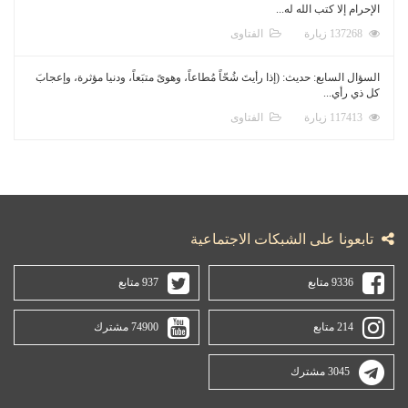
الإحرام إلا كتب الله له...
137268 زيارة
الفتاوى
السؤال السابع: حديث: (إذا رأيتَ شُحّاً مُطاعاً، وهوىً متبَعاً، ودنيا مؤثرة، وإعجابَ
كل ذي رأي...
117413 زيارة
الفتاوى
تابعونا على الشبكات الاجتماعية
9336 متابع
937 متابع
214 متابع
74900 مشترك
3045 مشترك