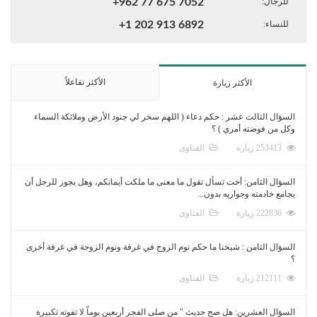
للرجال:
+962 77 675 7052
للنساء:
+1 202 913 6892
الأكثر تفاعلاً
الأكثر زيارة
السؤال الثالث عشر : حكم دعاء ( اللهم سخر لي جنود الأرض وملائكة السماء
وكل من فوضته أمري ) ؟
253413 زيارة
الفتاوى
السؤال الثامن: أخت تسأل تقول ما معنى ما ملكت أيمانكم، وهل يجوز للرجل أن
يجامع خادمته وجواريه بدون...
222836 زيارة
الفتاوى
السؤال الثامن : شيخنا ما حكم نوم الزوج في غرفة ونوم الزوجة في غرفة أخرى
؟
212111 زيارة
الفتاوى
السؤال العشرين: هل صح حديث " من صلى الفجر أربعين يوماً لا تفوته تكبيرة