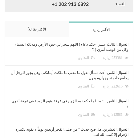
للنساء:
+1 202 913 6892
الأكثر تفاعلاً
الأكثر زيارة
السؤال الثالث عشر : حكم دعاء ( اللهم سخر لي جنود الأرض وملائكة السماء
وكل من فوضته أمري ) ؟
253381 زيارة
الفتاوى
السؤال الثامن: أخت تسأل تقول ما معنى ما ملكت أيمانكم، وهل يجوز للرجل أن
يجامع خادمته وجواريه بدون...
222615 زيارة
الفتاوى
السؤال الثامن : شيخنا ما حكم نوم الزوج في غرفة ونوم الزوجة في غرفة أخرى
؟
212081 زيارة
الفتاوى
السؤال العشرين: هل صح حديث " من صلى الفجر أربعين يوماً لا تفوته تكبيرة
الإحرام إلا كتب الله له...