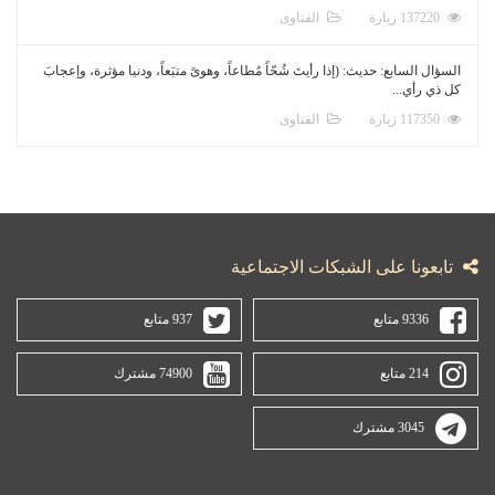
137220 زيارة
الفتاوى
السؤال السابع: حديث: (إذا رأيتَ شُحّاً مُطاعاً، وهوىً متبَعاً، ودنيا مؤثرة، وإعجابَ
كل ذي رأي...
117350 زيارة
الفتاوى
تابعونا على الشبكات الاجتماعية
9336 متابع
937 متابع
214 متابع
74900 مشترك
3045 مشترك