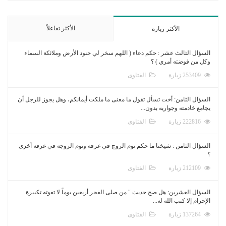
الأكثر تفاعلاً
الأكثر زيارة
السؤال الثالث عشر : حكم دعاء ( اللهم سخر لي جنود الأرض وملائكة السماء
وكل من فوضته أمري ) ؟
253409 زيارة
الفتاوى
السؤال الثامن: أخت تسأل تقول ما معنى ما ملكت أيمانكم، وهل يجوز للرجل أن
يجامع خادمته وجواريه بدون...
222816 زيارة
الفتاوى
السؤال الثامن : شيخنا ما حكم نوم الزوج في غرفة ونوم الزوجة في غرفة أخرى
؟
212109 زيارة
الفتاوى
السؤال العشرين: هل صح حديث " من صلى الفجر أربعين يوماً لا تفوته تكبيرة
الإحرام إلا كتب الله له...
137264 زيارة
الفتاوى