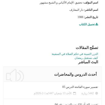
اسم المؤلف:
تحقيق: الإمام الألباني و الشيخ مشهور
اسم الناشر:
دار المعارف
تاريخ النشر:
1988
تحميل الكتاب
تصفّح المقالات
الدرر الثمينة في حكم الصلاة في السفينة
كيف نستقبل رمضان
البث المباشر
أحدث الدروس والمحاضرات
تفسير سورة الفاتحة الدرس 05
5442 زيارة
الأحد 13 شعبان 1447ﻫ 1-2-2026م
تفسير القرآن الكريم - الدرس رقم 04