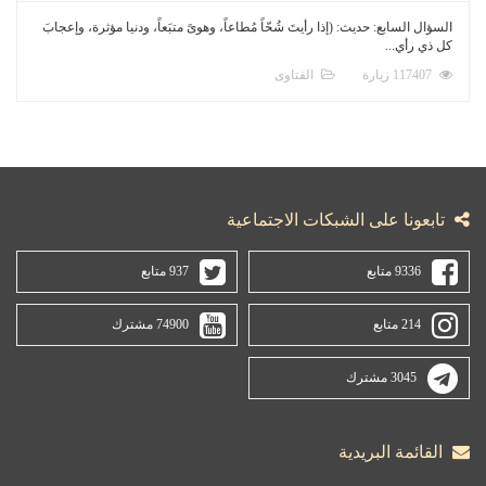
السؤال السابع: حديث: (إذا رأيتَ شُحّاً مُطاعاً، وهوىً متبَعاً، ودنيا مؤثرة، وإعجابَ
كل ذي رأي...
117407 زيارة
الفتاوى
تابعونا على الشبكات الاجتماعية
9336 متابع
937 متابع
214 متابع
74900 مشترك
3045 مشترك
القائمة البريدية