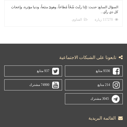
السؤال السابع: حديث: (إذا رأيتَ شُحّاً مُطاعاً، وهوىً متبَعاً، ودنيا مؤثرة، وإعجابَ
كل ذي رأي...
117270 زيارة
الفتاوى
تابعونا على الشبكات الاجتماعية
9336 متابع
937 متابع
214 متابع
74900 مشترك
3045 مشترك
القائمة البريدية