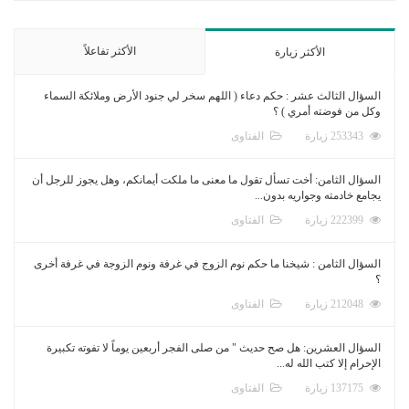
الأكثر تفاعلاً
الأكثر زيارة
السؤال الثالث عشر : حكم دعاء ( اللهم سخر لي جنود الأرض وملائكة السماء
وكل من فوضته أمري ) ؟
253343 زيارة
الفتاوى
السؤال الثامن: أخت تسأل تقول ما معنى ما ملكت أيمانكم، وهل يجوز للرجل أن
يجامع خادمته وجواريه بدون...
222399 زيارة
الفتاوى
السؤال الثامن : شيخنا ما حكم نوم الزوج في غرفة ونوم الزوجة في غرفة أخرى
؟
212048 زيارة
الفتاوى
السؤال العشرين: هل صح حديث " من صلى الفجر أربعين يوماً لا تفوته تكبيرة
الإحرام إلا كتب الله له...
137175 زيارة
الفتاوى