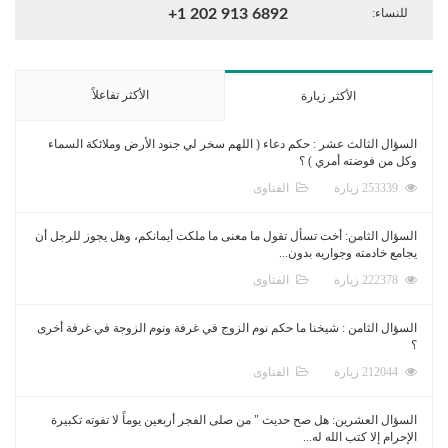
للنساء:
+1 202 913 6892
الأكثر تفاعلاً
الأكثر زيارة
السؤال الثالث عشر : حكم دعاء ( اللهم سخر لي جنود الأرض وملائكة السماء
وكل من فوضته أمري ) ؟
253339 زيارة
الفتاوى
السؤال الثامن: أخت تسأل تقول ما معنى ما ملكت أيمانكم، وهل يجوز للرجل أن
يجامع خادمته وجواريه بدون...
222378 زيارة
الفتاوى
السؤال الثامن : شيخنا ما حكم نوم الزوج في غرفة ونوم الزوجة في غرفة أخرى
؟
212044 زيارة
الفتاوى
السؤال العشرين: هل صح حديث " من صلى الفجر أربعين يوماً لا تفوته تكبيرة
الإحرام إلا كتب الله له...