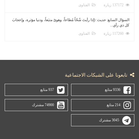
137172 زيارة
الفتاوى
السؤال السابع: حديث: (إذا رأيتَ شُحّاً مُطاعاً، وهوىً متبَعاً، ودنيا مؤثرة، وإعجابَ
كل ذي رأي...
117260 زيارة
الفتاوى
تابعونا على الشبكات الاجتماعية
9336 متابع
937 متابع
214 متابع
74900 مشترك
3045 مشترك