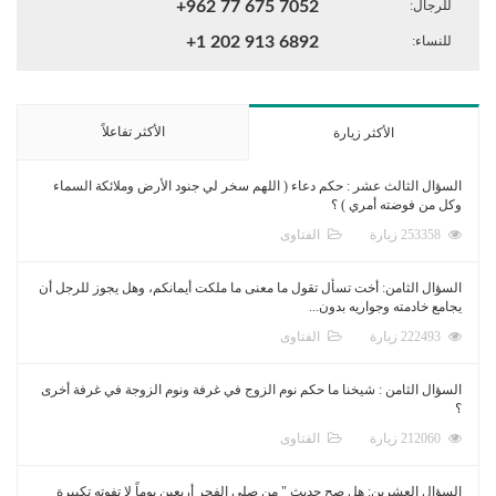
للرجال:
+962 77 675 7052
للنساء:
+1 202 913 6892
الأكثر تفاعلاً
الأكثر زيارة
السؤال الثالث عشر : حكم دعاء ( اللهم سخر لي جنود الأرض وملائكة السماء
وكل من فوضته أمري ) ؟
253358 زيارة
الفتاوى
السؤال الثامن: أخت تسأل تقول ما معنى ما ملكت أيمانكم، وهل يجوز للرجل أن
يجامع خادمته وجواريه بدون...
222493 زيارة
الفتاوى
السؤال الثامن : شيخنا ما حكم نوم الزوج في غرفة ونوم الزوجة في غرفة أخرى
؟
212060 زيارة
الفتاوى
السؤال العشرين: هل صح حديث " من صلى الفجر أربعين يوماً لا تفوته تكبيرة