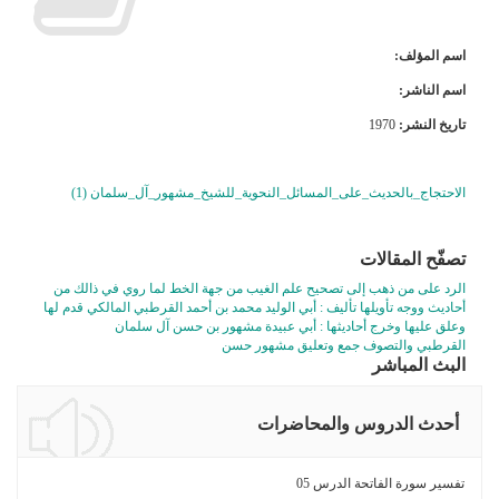
اسم المؤلف:
اسم الناشر:
تاريخ النشر:
1970
الاحتجاج_بالحديث_على_المسائل_النحوية_للشيخ_مشهور_آل_سلمان (1)
تصفّح المقالات
الرد على من ذهب إلى تصحيح علم الغيب من جهة الخط لما روي في ذالك من
أحاديث ووجه تأويلها تأليف : أبي الوليد محمد بن أحمد القرطبي المالكي قدم لها
وعلق عليها وخرج أحاديثها : أبي عبيدة مشهور بن حسن آل سلمان
القرطبي والتصوف جمع وتعليق مشهور حسن
البث المباشر
أحدث الدروس والمحاضرات
تفسير سورة الفاتحة الدرس 05