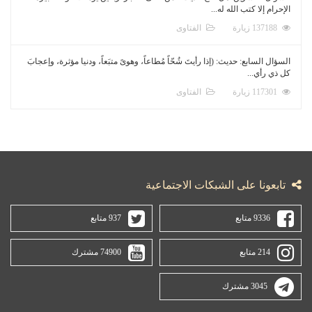
الإحرام إلا كتب الله له...
137188 زيارة
الفتاوى
السؤال السابع: حديث: (إذا رأيتَ شُحّاً مُطاعاً، وهوىً متبَعاً، ودنيا مؤثرة، وإعجابَ
كل ذي رأي...
117301 زيارة
الفتاوى
تابعونا على الشبكات الاجتماعية
9336 متابع
937 متابع
214 متابع
74900 مشترك
3045 مشترك