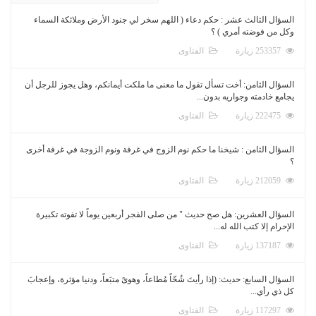
السؤال الثالث عشر : حكم دعاء ( اللهم سخر لي جنود الأرض وملائكة السماء
وكل من فوضته أمري ) ؟
253357 زيارة
الفتاوى
السؤال الثامن: أخت تسأل تقول ما معنى ما ملكت أيمانكم، وهل يجوز للرجل أن
يجامع خادمته وجواريه بدون...
222475 زيارة
الفتاوى
السؤال الثامن : شيخنا ما حكم نوم الزوج في غرفة ونوم الزوجة في غرفة أخرى
؟
212059 زيارة
الفتاوى
السؤال العشرين: هل صح حديث " من صلى الفجر أربعين يوماً لا تفوته تكبيرة
الإحرام إلا كتب الله له...
137187 زيارة
الفتاوى
السؤال السابع: حديث: (إذا رأيتَ شُحّاً مُطاعاً، وهوىً متبَعاً، ودنيا مؤثرة، وإعجابَ
كل ذي رأي...
117297 زيارة
الفتاوى