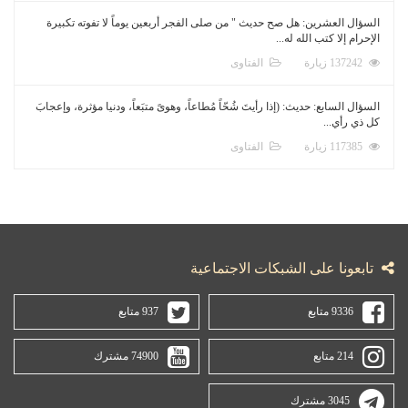
السؤال العشرين: هل صح حديث " من صلى الفجر أربعين يوماً لا تفوته تكبيرة
الإحرام إلا كتب الله له...
137242 زيارة
الفتاوى
السؤال السابع: حديث: (إذا رأيتَ شُحّاً مُطاعاً، وهوىً متبَعاً، ودنيا مؤثرة، وإعجابَ
كل ذي رأي...
117385 زيارة
الفتاوى
تابعونا على الشبكات الاجتماعية
9336 متابع
937 متابع
214 متابع
74900 مشترك
3045 مشترك