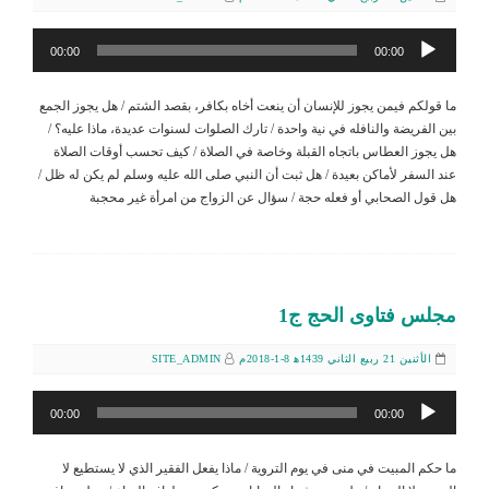
مشغل
00:00
00:00
الصوت
ما قولكم فيمن يجوز للإنسان أن ينعت أخاه بكافر، بقصد الشتم / هل يجوز الجمع
بين الفريضة والنافله في نية واحدة / تارك الصلوات لسنوات عديدة، ماذا عليه؟ /
هل يجوز العطاس باتجاه القبلة وخاصة في الصلاة / كيف تحسب أوقات الصلاة
عند السفر لأماكن بعيدة / هل ثبت أن النبي صلى الله عليه وسلم لم يكن له ظل /
هل قول الصحابي أو فعله حجة / سؤال عن الزواج من امرأة غير محجبة
مجلس فتاوى الحج ج1
الأثنين 21 ربيع الثاني 1439ﻫ 8-1-2018م
SITE_ADMIN
مشغل
00:00
00:00
الصوت
ما حكم المبيت في منى في يوم التروية / ماذا يفعل الفقير الذي لا يستطيع لا