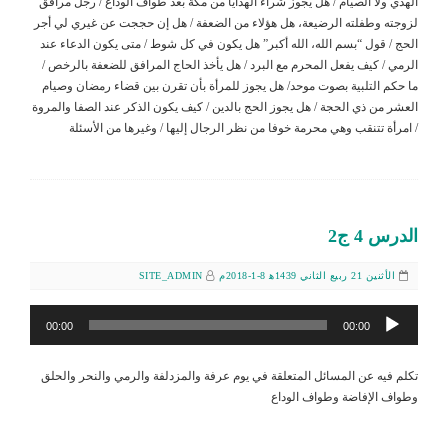
الهدي ولا الصيام / هل يجوز شراء الهدايا من مكة بعد طواف الوداع / رجل مرافق
لزوجته وطفلته الرضيعة، هل هؤلاء من الضعفة / هل إن حججت عن غيري لي أجر
الحج / قول “بسم الله، الله أكبر” هل يكون في كل شوط / متى يكون الدعاء عند
الرمي / كيف يفعل المحرم مع البرد / هل يأخذ الحاج المرافق للضعفة بالرخص /
ما حكم التلبية بصوت موحد/ هل يجوز للمرأة بأن تقرن بين قضاء رمضان وصيام
العشر من ذي الحجة / هل يجوز الحج بالدين / كيف يكون الذكر عند الصفا والمروة
/ امرأة تتنقب وهي محرمة خوفا من نظر الرجال إليها / وغيرها من الأسئلة
الدرس 4 ج2
الأثنين 21 ربيع الثاني 1439ﻫ 8-1-2018م
SITE_ADMIN
مشغل
00:00
00:00
الصوت
تكلم فيه عن المسائل المتعلقة في يوم عرفة والمزدلفة والرمي والنحر والحلق
وطواف الإفاضة وطواف الوداع