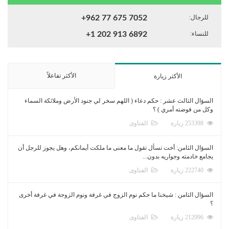
للرجال:
+962 77 675 7052
للنساء:
+1 202 913 6892
الأكثر تفاعلاً
الأكثر زيارة
السؤال الثالث عشر : حكم دعاء ( اللهم سخر لي جنود الأرض وملائكة السماء
وكل من فوضته أمري ) ؟
253398 زيارة
الفتاوى
السؤال الثامن: أخت تسأل تقول ما معنى ما ملكت أيمانكم، وهل يجوز للرجل أن
يجامع خادمته وجواريه بدون...
222740 زيارة
الفتاوى
السؤال الثامن : شيخنا ما حكم نوم الزوج في غرفة ونوم الزوجة في غرفة أخرى
؟
212096 زيارة
الفتاوى