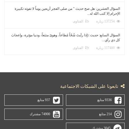
السؤال العشرين: هل صح حديث " من صلى الفجر أربعين يوماً لا تفوته تكبيرة
الإحرام إلا كتب الله له...
137254 زيارة
الفتاوى
السؤال السابع: حديث: (إذا رأيتَ شُحّاً مُطاعاً، وهوىً متبَعاً، ودنيا مؤثرة، وإعجابَ
كل ذي رأي...
117400 زيارة
الفتاوى
تابعونا على الشبكات الاجتماعية
9336 متابع
937 متابع
214 متابع
74900 مشترك
3045 مشترك