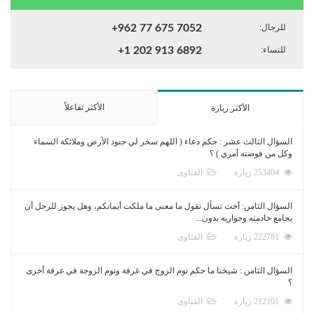
للرجال:
+962 77 675 7052
للنساء:
+1 202 913 6892
الأكثر تفاعلاً
الأكثر زيارة
السؤال الثالث عشر : حكم دعاء ( اللهم سخر لي جنود الأرض وملائكة السماء
وكل من فوضته أمري ) ؟
253404 زيارة
الفتاوى
السؤال الثامن: أخت تسأل تقول ما معنى ما ملكت أيمانكم، وهل يجوز للرجل أن
يجامع خادمته وجواريه بدون...
222781 زيارة
الفتاوى
السؤال الثامن : شيخنا ما حكم نوم الزوج في غرفة ونوم الزوجة في غرفة أخرى
؟
212101 زيارة
الفتاوى