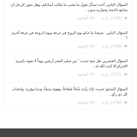
السؤال الثامن: أخت تسأل تقول ما معنى ما ملكت أيمانكم، وهل يجوز للرجل أن
يجامع خادمته وجواريه بدون...
222682 زيارة
الفتاوى
السؤال الثامن : شيخنا ما حكم نوم الزوج في غرفة ونوم الزوجة في غرفة أخرى
؟
212090 زيارة
الفتاوى
السؤال العشرين: هل صح حديث " من صلى الفجر أربعين يوماً لا تفوته تكبيرة
الإحرام إلا كتب الله له...
137231 زيارة
الفتاوى
السؤال السابع: حديث: (إذا رأيتَ شُحّاً مُطاعاً، وهوىً متبَعاً، ودنيا مؤثرة، وإعجابَ
كل ذي رأي...
117365 زيارة
الفتاوى