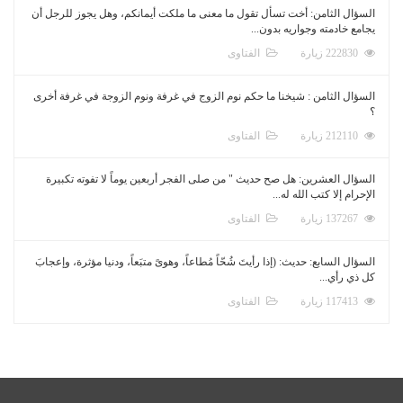
السؤال الثامن: أخت تسأل تقول ما معنى ما ملكت أيمانكم، وهل يجوز للرجل أن
يجامع خادمته وجواريه بدون...
222830 زيارة
الفتاوى
السؤال الثامن : شيخنا ما حكم نوم الزوج في غرفة ونوم الزوجة في غرفة أخرى
؟
212110 زيارة
الفتاوى
السؤال العشرين: هل صح حديث " من صلى الفجر أربعين يوماً لا تفوته تكبيرة
الإحرام إلا كتب الله له...
137267 زيارة
الفتاوى
السؤال السابع: حديث: (إذا رأيتَ شُحّاً مُطاعاً، وهوىً متبَعاً، ودنيا مؤثرة، وإعجابَ
كل ذي رأي...
117413 زيارة
الفتاوى